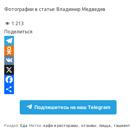
Фотографии в статье: Владимир Медведев
1 213
Поделиться
T
e
O
l
d
V
e
n
K
X
g
o
F
r
k
a
О
Подпишитесь на наш Telegram
a
l
c
т
m
a
e
п
Раздел:
Еда
Метки:
кафе и рестораны
,
отзывы
,
пицца
,
ташкент
s
b
р