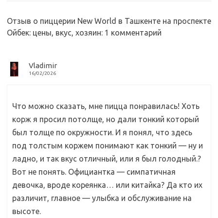
s
o
а
n
o
в
Отзыв о пиццерии New World в Ташкенте на проспекте
Ойбек: цены, вкус, хозяин
: 1 комментарий
i
k
и
k
т
i
ь
Vladimir
16/02/2026
Что можно сказать, мне пицца понравилась! Хоть
корж я просил потолще, но дали тонкий который
был толще по окружности. И я понял, что здесь
под толстым коржем понимают как тонкий — ну и
ладно, и так вкус отличный, или я был голодный.?
Вот не понять. Официантка — симпатичная
девочка, вроде кореянка… или китайка? Да кто их
различит, главное — улыбка и обслуживание на
высоте.