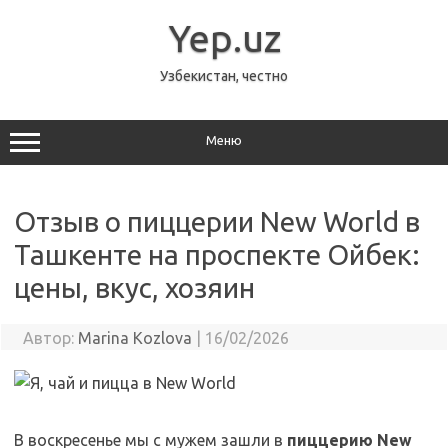
Перейти
к
Yep.uz
содержимому
Узбекистан, честно
Меню
Отзыв о пиццерии New World в
Ташкенте на проспекте Ойбек:
цены, вкус, хозяин
Автор:
Marina Kozlova
|
16/02/2026
В воскресенье мы с мужем зашли в
пиццерию New