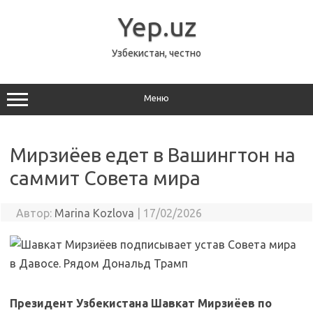
Перейти
к
Yep.uz
содержимому
Узбекистан, честно
Меню
Мирзиёев едет в Вашингтон на
саммит Совета мира
Автор:
Marina Kozlova
|
17/02/2026
Президент Узбекистана Шавкат Мирзиёев по