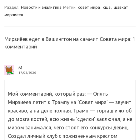
a
kl
o
а
Раздел:
Новости и аналитика
Метки:
совет мира
,
сша
,
шавкат
мирзиёев
m
as
o
в
sn
k
и
ik
т
Мирзиёев едет в Вашингтон на саммит Совета мира
: 1
i
ь
комментарий
М
17/02/2026
Мой комментарий, который раз: — Опять
Мирзиёев летит к Трампу на ‘Совет мира’ — звучит
красиво, а на деле полная. Трамп — торгаш и жлоб
до мозга костей, всю жизнь ‘сделки’ заключал, а не
миром занимался, чего стоят его конкурсы девиц.
Создал личный клуб с пожизненным креслом