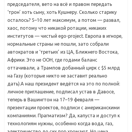
председателя, вето на всё и правом передать
‘трон’ хоть сыну, хоть Кушнеру. Сколько старику
осталось? 5–10 лет максимум, а потом — развал,
хаос, потому что никакой ротации, никаких
институтов — чистый ego-project. Европа в игноре,
нормальные страны не пошли, зато собрали
автократов и ‘третьих’ из ЦА, Ближнего Востока,
Африки. Это не ООН, где годами баланс
оттачивали, а Трампов добанный цирк с $5 млрд
на Газу (которые никто не заставит реально
дать).А наш президент ведётся на это по полной:
личное приглашение, подписал устав в Давосе,
теперь в Вашингтон на 17–19 февраля —
презентации проектов, подписи с американскими
компаниями. Прагматизм? Да, капуста и доступ к
технологиям нужны, особенно когда вода, газ,
электричество до сих пор хромают. Но цена