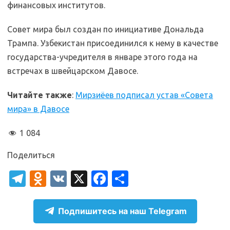
финансовых институтов.
Совет мира был создан по инициативе Дональда
Трампа. Узбекистан присоединился к нему в качестве
государства-учредителя в январе этого года на
встречах в швейцарском Давосе.
Читайте также
:
Мирзиёев подписал устав «Совета
мира» в Давосе
1 084
Поделиться
T
O
V
X
Fa
О
el
d
K
c
т
e
n
e
п
Подпишитесь на наш Telegram
gr
o
b
р