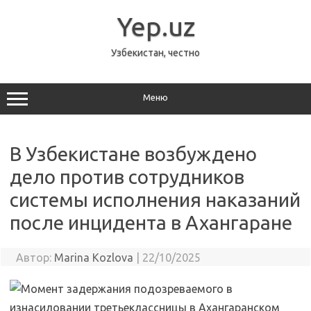
Перейти
к
Yep.uz
содержимому
Узбекистан, честно
Меню
В Узбекистане возбуждено
дело против сотрудников
системы исполнения наказаний
после инцидента в Ахангаране
Автор:
Marina Kozlova
|
22/10/2025