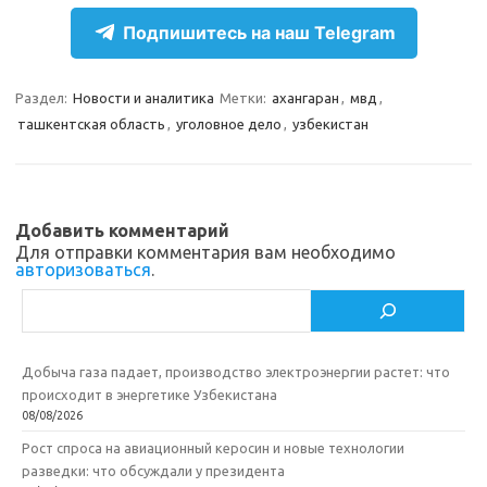
e
n
e
п
Подпишитесь на наш Telegram
gr
o
b
р
a
kl
o
а
Раздел:
Новости и аналитика
Метки:
ахангаран
,
мвд
,
ташкентская область
,
уголовное дело
,
узбекистан
m
as
o
в
sn
k
и
ik
т
Добавить комментарий
i
ь
Для отправки комментария вам необходимо
авторизоваться
.
Поиск
Добыча газа падает, производство электроэнергии растет: что
происходит в энергетике Узбекистана
08/08/2026
Рост спроса на авиационный керосин и новые технологии
разведки: что обсуждали у президента