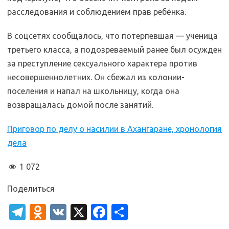
расследования и соблюдением прав ребёнка.
В соцсетях сообщалось, что потерпевшая — ученица
третьего класса, а подозреваемый ранее был осужден
за преступление сексуального характера против
несовершеннолетних. Он сбежал из колонии-
поселения и напал на школьницу, когда она
возвращалась домой после занятий.
Приговор по делу о насилии в Ахангаране, хронология
дела
1 072
Поделиться
T
O
V
X
Fa
О
el
d
K
c
т