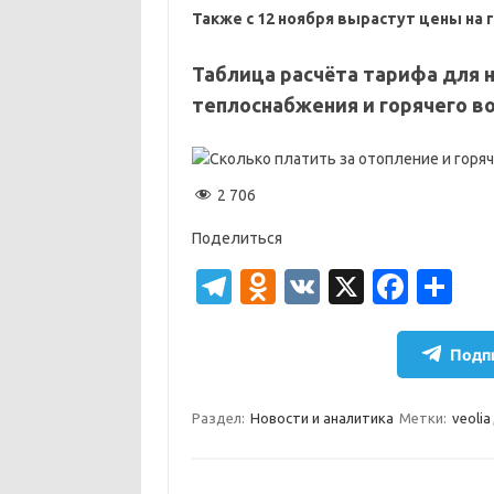
Также с 12 ноября вырастут цены на 
Таблица расчёта тарифа для 
теплоснабжения и горячего 
2 706
Поделиться
T
O
V
X
Fa
О
el
d
K
c
т
e
n
e
п
Подпи
gr
o
b
р
a
kl
o
а
Раздел:
Новости и аналитика
Метки:
veolia
m
as
o
в