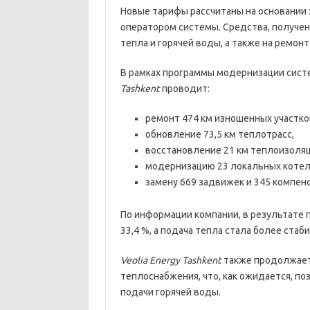
Новые тарифы рассчитаны на основании 
оператором системы. Средства, получен
тепла и горячей воды, а также на ремон
В рамках программы модернизации сист
Tashkent
проводит:
ремонт 474 км изношенных участко
обновление 73,5 км теплотрасс,
восстановление 21 км теплоизоляц
модернизацию 23 локальных котель
замену 669 задвижек и 345 компен
По информации компании, в результате 
33,4 %, а подача тепла стала более стаб
Veolia Energy Tashkent
также продолжает 
теплоснабжения, что, как ожидается, п
подачи горячей воды.