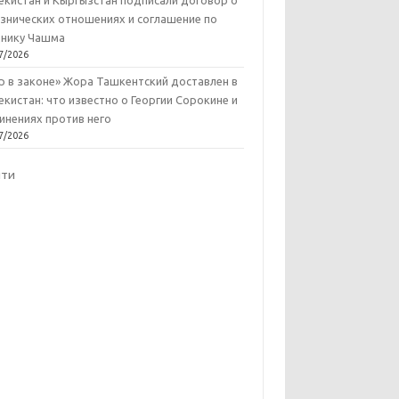
екистан и Кыргызстан подписали договор о
знических отношениях и соглашение по
нику Чашма
7/2026
р в законе» Жора Ташкентский доставлен в
екистан: что известно о Георгии Сорокине и
инениях против него
7/2026
йти