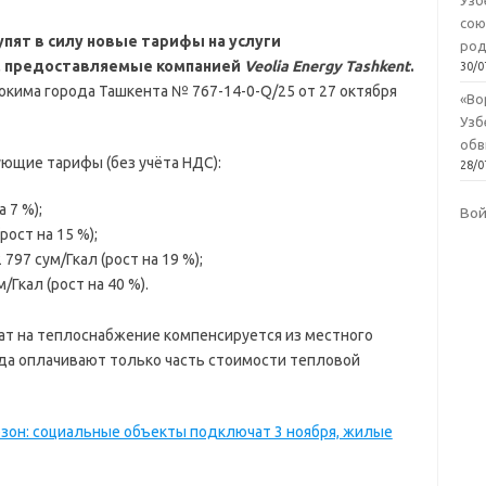
Узб
сою
упят в силу новые тарифы на услуги
род
, предоставляемые компанией
Veolia Energy Tashkent
.
30/0
кима города Ташкента № 767-14-0-Q/25 от 27 октября
«Во
Узб
обв
ющие тарифы (без учёта НДС):
28/0
 7 %);
Во
рост на 15 %);
97 сум/Гкал (рост на 19 %);
Гкал (рост на 40 %).
рат на теплоснабжение компенсируется из местного
да оплачивают только часть стоимости тепловой
зон: социальные объекты подключат 3 ноября, жилые