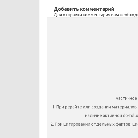
sn
k
и
ik
т
Добавить комментарий
Для отправки комментария вам необхо
i
ь
Частичное
1. При рерайте или создании материалов 
наличие активной do-foll
2. При цитировании отдельных фактов, ци