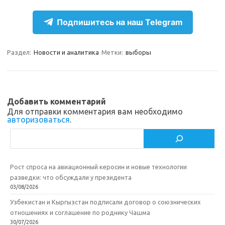
el
d
K
c
т
e
n
e
п
Подпишитесь на наш Telegram
gr
o
b
р
a
kl
o
а
Раздел:
Новости и аналитика
Метки:
выборы
m
as
o
в
sn
k
и
ik
т
Добавить комментарий
Для отправки комментария вам необходимо
i
ь
авторизоваться
.
Поиск
Рост спроса на авиационный керосин и новые технологии
разведки: что обсуждали у президента
03/08/2026
Узбекистан и Кыргызстан подписали договор о союзнических
отношениях и соглашение по роднику Чашма
30/07/2026