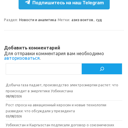
Подпишитесь на наш Telegram
a
l
c
т
m
a
e
п
Раздел:
Новости и аналитика
Метки:
азиз воитов
,
суд
s
b
р
s
o
а
n
o
в
Добавить комментарий
i
k
и
Для отправки комментария вам необходимо
авторизоваться
.
k
т
Поиск
i
ь
Добыча газа падает, производство электроэнергии растет: что
происходит в энергетике Узбекистана
08/08/2026
Рост спроса на авиационный керосин и новые технологии
разведки: что обсуждали у президента
03/08/2026
Узбекистан и Кыргызстан подписали договор о союзнических