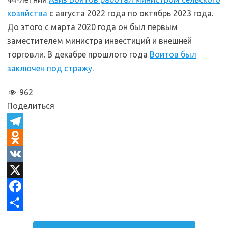
хозяйства
с августа 2022 года по октябрь 2023 года.
До этого с марта 2020 года он был первым
заместителем министра инвестиций и внешней
торговли. В декабре прошлого года
Воитов был
заключен под стражу
.
962
Поделиться
T
e
O
l
d
V
e
n
K
X
g
o
F
r
k
a
О