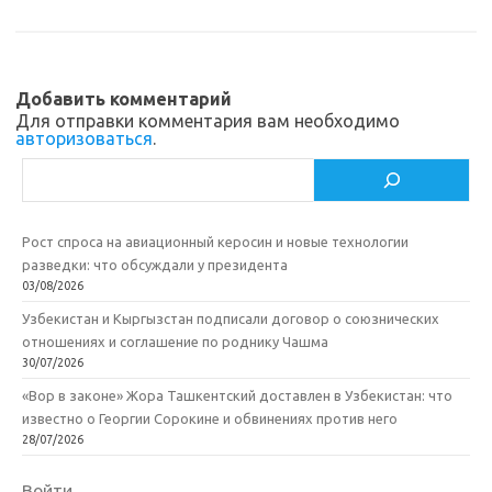
s
o
а
n
o
в
i
k
и
Добавить комментарий
k
т
Для отправки комментария вам необходимо
авторизоваться
.
i
ь
Поиск
Рост спроса на авиационный керосин и новые технологии
разведки: что обсуждали у президента
03/08/2026
Узбекистан и Кыргызстан подписали договор о союзнических
отношениях и соглашение по роднику Чашма
30/07/2026
«Вор в законе» Жора Ташкентский доставлен в Узбекистан: что
известно о Георгии Сорокине и обвинениях против него
28/07/2026
Войти