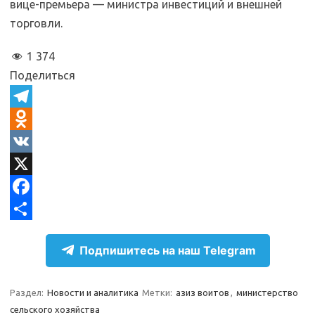
вице-премьера — министра инвестиций и внешней
торговли.
1 374
Поделиться
T
e
O
l
d
V
e
n
K
X
g
o
F
r
k
a
О
Подпишитесь на наш Telegram
a
l
c
т
m
a
e
п
Раздел:
Новости и аналитика
Метки:
азиз воитов
,
министерство
s
b
р
сельского хозяйства