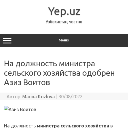
Перейти
к
Yep.uz
содержимому
Узбекистан, честно
Меню
На должность министра
сельского хозяйства одобрен
Азиз Воитов
Автор:
Marina Kozlova
|
30/08/2022
На должность
министра сельского хозяйства
в