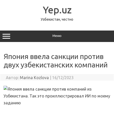
Перейти
к
Yep.uz
содержимому
Узбекистан, честно
Меню
Япония ввела санкции против
двух узбекистанских компаний
Автор:
Marina Kozlova
|
16/12/2023