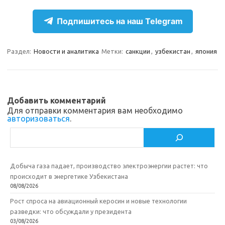
r
k
a
О
Подпишитесь на наш Telegram
a
l
c
т
m
a
e
п
Раздел:
Новости и аналитика
Метки:
санкции
,
узбекистан
,
япония
s
b
р
s
o
а
n
o
в
Добавить комментарий
i
k
и
Для отправки комментария вам необходимо
авторизоваться
.
k
т
Поиск
i
ь
Добыча газа падает, производство электроэнергии растет: что
происходит в энергетике Узбекистана
08/08/2026
Рост спроса на авиационный керосин и новые технологии
разведки: что обсуждали у президента
03/08/2026