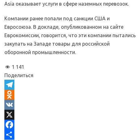
Asia оказывает услуги в сфере наземных перевозок.
Компании ранее попали под санкции США и
Евросоюза. В докладе, опубликованном на сайте
Еврокомиссии, говорится, что эти компании пытались
закупать на Западе товары для российской
оборонной промышленности.
1 141
Поделиться
T
e
O
l
d
V
e
n
K
X
g
o
F