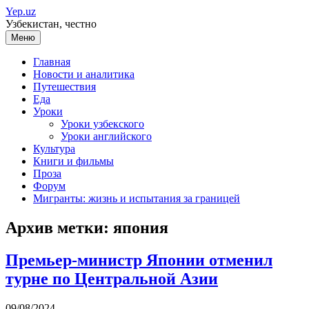
Перейти
Yep.uz
к
Узбекистан, честно
содержимому
Меню
Главная
Новости и аналитика
Путешествия
Еда
Уроки
Уроки узбекского
Уроки английского
Культура
Книги и фильмы
Проза
Форум
Мигранты: жизнь и испытания за границей
Архив метки:
япония
Премьер-министр Японии отменил
турне по Центральной Азии
09/08/2024