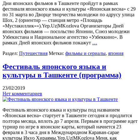
Дни японских фильмов в Ташкенте пройдут в рамках
фестиваля японского языка и культуры «Японская весна» с 29
по 31 марта во Дворце творчества молодежи по адрусу улица
Шох, 2 (ориентир — станция метро «Площадь
«Мустакиллик»»).Yep.Uz|MKozlova Организаторы Дней
японских фильмов — посольство Японии, Союз молодежи
Узбекистана и Национальное агентство «Узбеккино». В
рамках Дней японских фильмов покажут
…
Раздел:
Путешествия
Метки:
фильмы и сериалы
,
япония
Фестиваль японского языка и
культуры в Ташкенте (программа)
23/02/2019
Нет комментариев
Фестиваль японского языка и культуры под названием
«Японская весна» стартует в Ташкенте сегодня и продлится
полтора месяца, вплоть до 7 апреля. Первым в программе идет
турнир по игре в японские карты, который начнется 23
февраля в 3 часа дня в Международном Караван-сарае
культуры Икуо Хираямы.Yep.Uz|MKozlova Меня, как