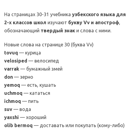
На страницах 30-31 учебника
узбекского языка для
2-х классов школ
изучают
букву Vv и апостроф
,
обозначающий
твердый знак
и слова с ними.
Новые слова на странице 30 (буква Vv)
tovuq
— курица
velosiped
— велосипед
varrak
— бумажный змей
don
— зерно
yemoq
— есть, кушать
uchmoq
— кататься
ichmoq
— пить
suv
— вода
yaxshi
— хороший
olib bermoq
— доставать или покупать (кому-либо)