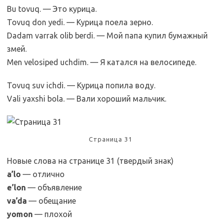
Bu tovuq. — Это курица.
Tovuq don yedi. — Курица поела зерно.
Dadam varrak olib berdi. — Мой папа купил бумажный
змей.
Men velosiped uchdim. — Я катался на велосипеде.
Tovuq suv ichdi. — Курица попила воду.
Vali yaxshi bola. — Вали хороший мальчик.
Страница 31
Новые слова на странице 31 (твердый знак)
a’lo
— отлично
e’lon
— объявление
va’da
— обещание
yomon
— плохой