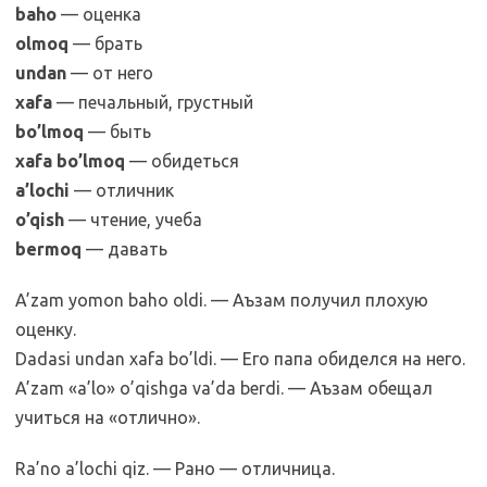
baho
— оценка
olmoq
— брать
undan
— от него­
xafa
— печальный, грустный
bo’lmoq
— быть
xafa bo’lmoq
— обидеться
a’lochi
— отличник
o’qish
— чтение, учеба
bermoq
— давать
A’zam yomon baho oldi. — Аъзам получил плохую
оценку.
Dadasi undan xafa bo’ldi. — Его папа обиделся на него.
A’zam «a’lo» o’qishga va’da berdi. — Аъзам обещал
учиться на «отлично».
Ra’no a’lochi qiz. — Рано — отличница.