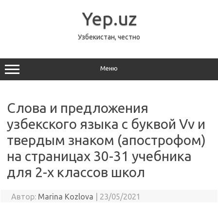
Перейти
к
Yep.uz
содержимому
Узбекистан, честно
Меню
Слова и предложения
узбекского языка с буквой Vv и
твердым знаком (апострофом)
на страницах 30-31 учебника
для 2-х классов школ
Автор:
Marina Kozlova
|
23/05/2021