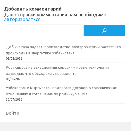
sn
k
и
ik
т
Добавить комментарий
Для отправки комментария вам необходимо
i
ь
авторизоваться
.
Поиск
Добыча газа падает, производство электроэнергии растет: что
происходит в энергетике Узбекистана
08/08/2026
Рост спроса на авиационный керосин и новые технологии
разведки: что обсуждали у президента
03/08/2026
Узбекистан и Кыргызстан подписали договор о союзнических
отношениях и соглашение по роднику Чашма
30/07/2026
Войти