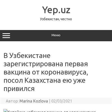
Перейти
к
Yep.uz
содержимому
Узбекистан, честно
Меню
В Узбекистане
зарегистрирована первая
вакцина от коронавируса,
посол Казахстана ею уже
привился
Автор:
Marina Kozlova
|
02/03/2021