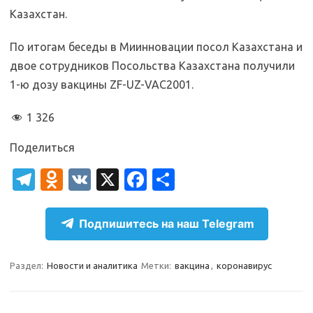
Казахстан.
По итогам беседы в Миинновации посол Казахстана и
двое сотрудников Посольства Казахстана получили
1-ю дозу вакцины ZF-UZ-VAC2001.
1 326
Поделиться
T
O
V
X
Fa
О
el
d
K
c
т
e
n
e
п
Подпишитесь на наш Telegram
gr
o
b
р
a
kl
o
а
Раздел:
Новости и аналитика
Метки:
вакцина
,
коронавирус
m
as
o
в