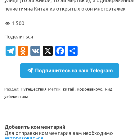
улице (то ли живой, то ли мертвый), и одновременное
пение гимна Китая из открытых окон многоэтажек.
1 500
Поделиться
T
O
V
X
Fa
О
el
d
K
c
т
e
n
e
п
Подпишитесь на наш Telegram
gr
o
b
р
a
kl
o
а
Раздел:
Путешествия
Метки:
китай
,
коронавирус
,
мид
узбекистана
m
as
o
в
sn
k
и
ik
т
Добавить комментарий
i
ь
Для отправки комментария вам необходимо
авторизоваться
.