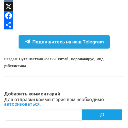
l
d
V
e
n
K
X
g
o
F
r
k
a
О
Подпишитесь на наш Telegram
a
l
c
т
m
a
e
п
Раздел:
Путешествия
Метки:
китай
,
коронавирус
,
мид
s
b
р
узбекистана
s
o
а
n
o
в
i
k
и
Добавить комментарий
k
т
Для отправки комментария вам необходимо
авторизоваться
.
i
ь
Поиск