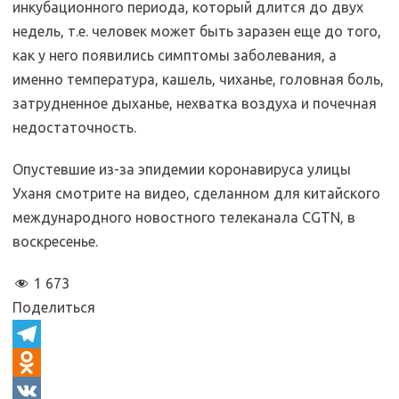
инкубационного периода, который длится до двух
недель, т.е. человек может быть заразен еще до того,
как у него появились симптомы заболевания, а
именно температура, кашель, чиханье, головная боль,
затрудненное дыханье, нехватка воздуха и почечная
недостаточность.
Опустевшие из-за эпидемии коронавируса улицы
Уханя смотрите на видео, сделанном для китайского
международного новостного телеканала CGTN, в
воскресенье.
1 673
Поделиться
T
e
O