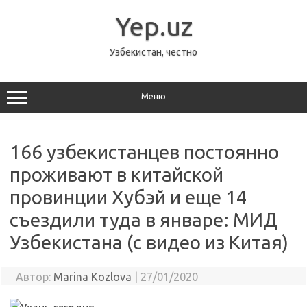
Перейти
к
Yep.uz
содержимому
Узбекистан, честно
Меню
166 узбекистанцев постоянно
проживают в китайской
провинции Хубэй и еще 14
съездили туда в январе: МИД
Узбекистана (с видео из Китая)
Автор:
Marina Kozlova
|
27/01/2020