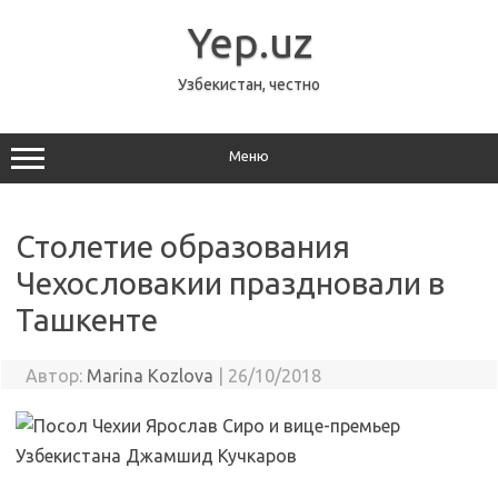
Перейти
к
Yep.uz
содержимому
Узбекистан, честно
Меню
Столетие образования
Чехословакии праздновали в
Ташкенте
Автор:
Marina Kozlova
|
26/10/2018