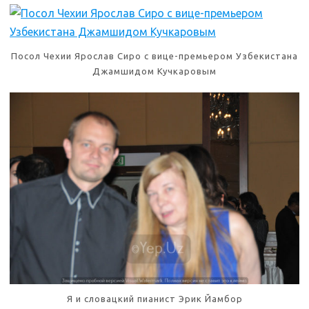
Посол Чехии Ярослав Сиро с вице-премьером Узбекистана
Джамшидом Кучкаровым
Я и словацкий пианист Эрик Йамбор