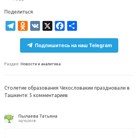
Поделиться
T
O
V
X
Fa
О
el
d
K
c
т
e
n
e
п
Подпишитесь на наш Telegram
gr
o
b
р
a
kl
o
а
Раздел:
Новости и аналитика
m
as
o
в
sn
k
и
Столетие образования Чехословакии праздновали в
ik
т
Ташкенте
: 5 комментариев
i
ь
Пылаева Татьяна
26/10/2018