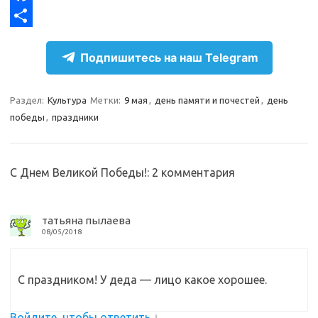
g
o
F
r
k
a
О
Подпишитесь на наш Telegram
a
l
c
т
m
a
e
п
Раздел:
Культура
Метки:
9 мая
,
день памяти и почестей
,
день
s
b
р
победы
,
праздники
s
o
а
n
o
в
С Днем Великой Победы!
: 2 комментария
i
k
и
k
т
i
ь
татьяна пылаева
08/05/2018
С праздником! У деда — лицо какое хорошее.
Войдите, чтобы ответить
↓