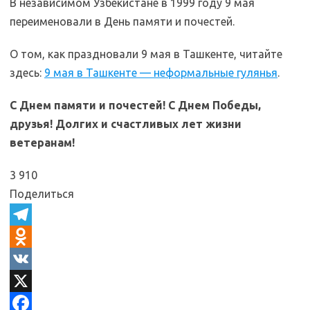
В независимом Узбекистане в 1999 году 9 мая
переименовали в День памяти и почестей.
О том, как праздновали 9 мая в Ташкенте, читайте
здесь:
9 мая в Ташкенте — неформальные гулянья
.
С Днем памяти и почестей! С Днем Победы,
друзья! Долгих и счастливых лет жизни
ветеранам!
3 910
Поделиться
T
e
O
l
d
V
e
n
K
X