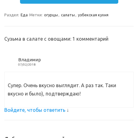
m
a
e
п
Раздел:
Еда
Метки:
огурцы
,
салаты
,
узбекская кухня
s
b
р
s
o
а
n
o
в
Сузьма в салате с овощами
: 1 комментарий
i
k
и
k
т
Владимир
07/02/2018
i
ь
Супер. Очень вкусно выглядит. А раз так. Таки
вкусно и было), подтверждаю!
Войдите, чтобы ответить
↓