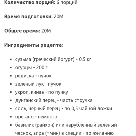
Количество порций:
6 порций
Время подготовки:
20M
Общее время:
20M
Ингредиенты рецепта:
сузьма (греческий йогурт) - 0,5 кг
огурцы - 200 г
редиска - пучок
зеленый лук - пучок
укроп, кинза - по пучку
дунганский перец - часть стручка
соль, черный перец - по 0,5 чайной ложки
орегано - немного
базилик (райхон) или нарубленный зеленый
чеснок, зира (тмин) в специи - по желанию