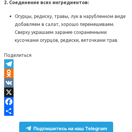
2. Соединение всех ингредиентов:
Огурцы, редиску, травы, лук в нарубленном виде
добавляем в салат, хорошо перемешиваем.
Сверху украшаем заранее сохраненными
кусочками огурцов, редиски, веточками трав.
Поделиться
T
e
O
l
d
V
e
n
K
X
g
o
F
r
k
a
О
Подпишитесь на наш Telegram
a
l
c
т