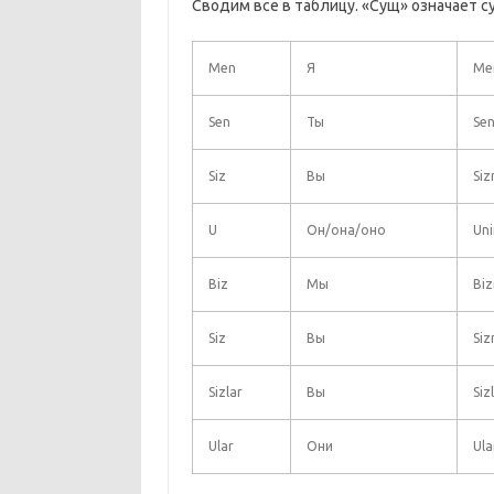
Сводим все в таблицу. «Сущ» означает 
Men
Я
Me
Sen
Ты
Sen
Siz
Вы
Siz
U
Он/она/оно
Uni
Biz
Мы
Biz
Siz
Вы
Siz
Sizlar
Вы
Siz
Ular
Они
Ula