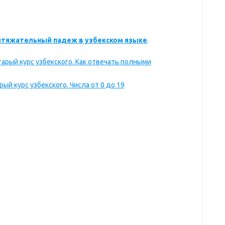
итяжательный падеж в узбекском языке
.
тарый курс узбекского. Как отвечать полными
рый курс узбекского. Числа от 0 до 19