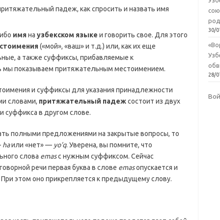
Узб
сою
род
30/0
либо
имя
на
узбекском языке
и говорить свое. Для этого
«Во
стоимения
(«мой», «ваш» и т.д.) или, как их еще
Узб
ные, а также суффиксы, прибавляемые к
обв
 мы показываем притяжательным местоимением.
28/0
тоимения и суффиксы для указания принадлежности
Во
ми словами,
притяжательный падеж
состоит из двух
и суффикса в другом слове.
чать полными предложениями на закрытые вопросы, то
—
ha
или «нет» —
yo’q
. Уверена, вы помните, что
ьного слова
emas
с нужным суффиксом. Сейчас
говорной речи первая буква в слове
emas
опускается и
. При этом оно прикрепляется к предыдущему слову.