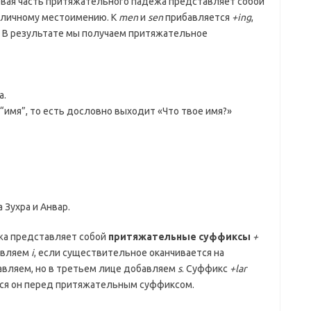
рвая часть притяжательного падежа представляет собой
к личному местоимению. К
men
и
sen
прибавляется
+ing
,
. В результате мы получаем притяжательное
а.
 “имя”, то есть дословно выходит «Что твое имя?»
 Зухра и Анвар.
жа представляет собой
притяжательные суффиксы
+
авляем
i
, если существительное оканчивается на
вляем, но в третьем лице добавляем
s
. Суффикс
+lar
тся он перед притяжательным суффиксом.