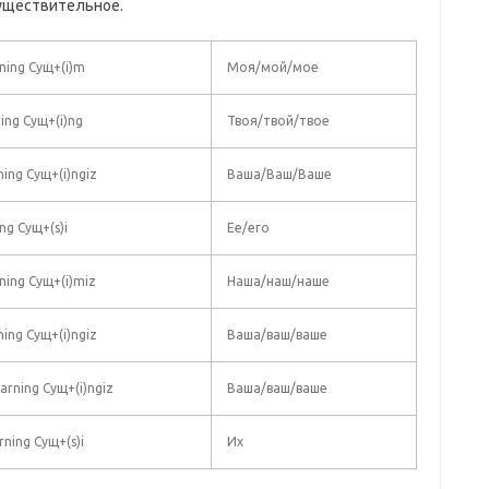
существительное.
ning Сущ+(i)m
Моя/мой/мое
ing Сущ+(i)ng
Твоя/твой/твое
ning Сущ+(i)ngiz
Ваша/Ваш/Ваше
ng Сущ+(s)i
Ее/его
ning Сущ+(i)miz
Наша/наш/наше
ning Сущ+(i)ngiz
Ваша/ваш/ваше
larning Сущ+(i)ngiz
Ваша/ваш/ваше
rning Сущ+(s)i
Их