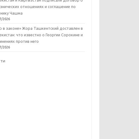
екистан и Кыргызстан подписали договор о
знических отношениях и соглашение по
нику Чашма
7/2026
р в законе» Жора Ташкентский доставлен в
екистан: что известно о Георгии Сорокине и
инениях против него
7/2026
йти