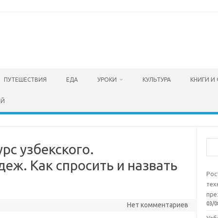
ПУТЕШЕСТВИЯ
ЕДА
УРОКИ
КУЛЬТУРА
КНИГИ И
ЕЙ
Пои
урс узбекского.
еж. Как спросить и назвать
Рос
тех
пре
03/0
Нет комментариев