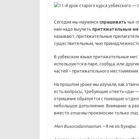
Сегодня мы научимся
спрашивать
чье-
нам надо выучить
притяжательные ме
называют, притяжательные прилагатель
существительным, чью принадлежность
В узбекском языке притяжательные мес
используются в паре, сообща, или други
частей – притяжательного местоимения 
На прошлом уроке мы изучали, как отве
есть вопросы, требующие ответа «да» 
отрицание образуется с помощью отдел
небольшое дополнение. Внимание: в раз
вместо
emas
мы произносим только
mas
Men Buxorodanmasman
. – Я не из Бухары.