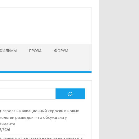
 ФИЛЬМЫ
ПРОЗА
ФОРУМ
ск
т спроса на авиационный керосин и новые
нологии разведки: что обсуждали у
зидента
8/2026