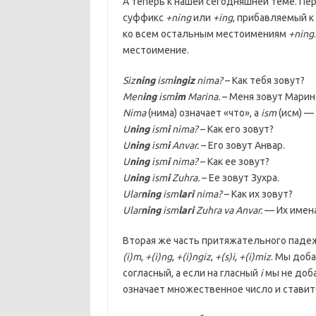
А теперь к нашей сегодняшней теме. Пе
суффикс
+ning
или
+ing
, прибавляемый 
ко всем остальным местоимениям
+ning
местоимение.
Siz
ning
ism
ingiz
nima?
– Как тебя зовут?
Men
ing
ism
im
Marina.
– Меня зовут Марин
Nima
(нима) означает «что», а
ism
(исм) —
U
ning
ism
i
nima?
– Как его зовут?
U
ning
ism
i
Anvar.
– Его зовут Анвар.
U
ning
ism
i
nima?
– Как ее зовут?
U
ning
ism
i
Zuhra.
– Ее зовут Зухра.
Ular
ning
ism
lari
nima?
– Как их зовут?
Ular
ning
ism
lari
Zuhra va Anvar.
— Их имена
Вторая же часть притяжательного паде
(i)m
,
+(i)ng
,
+(i)ngiz
,
+(s)i
,
+(i)miz
. Мы доб
согласный, а если на гласный
i
мы не доба
означает множественное число и стави