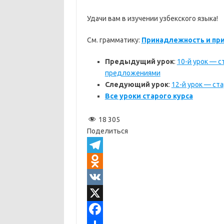
Удачи вам в изучении узбекского языка!
См. грамматику:
Принадлежность и пр
Предыдущий урок
:
10-й урок — с
предложениями
Следующий урок
:
12-й урок — ста
Все уроки старого курса
18 305
Поделиться
T
e
O
l
d
V
e
n
K
X