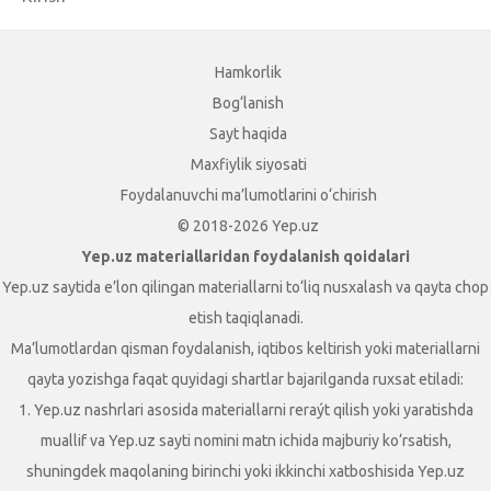
Hamkorlik
Bog‘lanish
Sayt haqida
Maxfiylik siyosati
Foydalanuvchi ma’lumotlarini o‘chirish
© 2018-2026 Yep.uz
Yep.uz materiallaridan foydalanish qoidalari
Yep.uz saytida e’lon qilingan materiallarni to‘liq nusxalash va qayta chop
etish taqiqlanadi.
Ma’lumotlardan qisman foydalanish, iqtibos keltirish yoki materiallarni
qayta yozishga faqat quyidagi shartlar bajarilganda ruxsat etiladi:
1. Yep.uz nashrlari asosida materiallarni reraýt qilish yoki yaratishda
muallif va Yep.uz sayti nomini matn ichida majburiy ko‘rsatish,
shuningdek maqolaning birinchi yoki ikkinchi xatboshisida Yep.uz