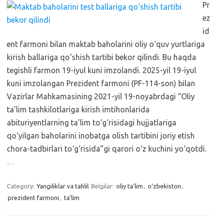
Pr
ez
id
ent farmoni bilan maktab baholarini oliy o‘quv yurtlariga
kirish ballariga qo‘shish tartibi bekor qilindi. Bu haqda
tegishli farmon 19-iyul kuni imzolandi. 2025-yil 19-iyul
kuni imzolangan Prezident farmoni (PF-114-son) bilan
Vazirlar Mahkamasining 2021-yil 19-noyabrdagi “Oliy
ta’lim tashkilotlariga kirish imtihonlarida
abituriyentlarning ta’lim to‘g‘risidagi hujjatlariga
qo‘yilgan baholarini inobatga olish tartibini joriy etish
chora-tadbirlari to‘g‘risida”gi qarori o‘z kuchini yo‘qotdi.
…
Category:
Yangiliklar va tahlil
Belgilar:
oliy ta’lim
,
o‘zbekiston
,
prezident farmoni
,
ta’lim