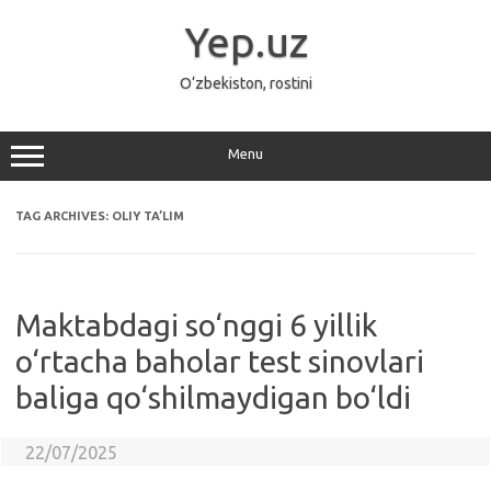
Skip
to
Yep.uz
content
O‘zbekiston, rostini
Menu
TAG ARCHIVES:
OLIY TA’LIM
Maktabdagi so‘nggi 6 yillik
o‘rtacha baholar test sinovlari
baliga qo‘shilmaydigan bo‘ldi
22/07/2025