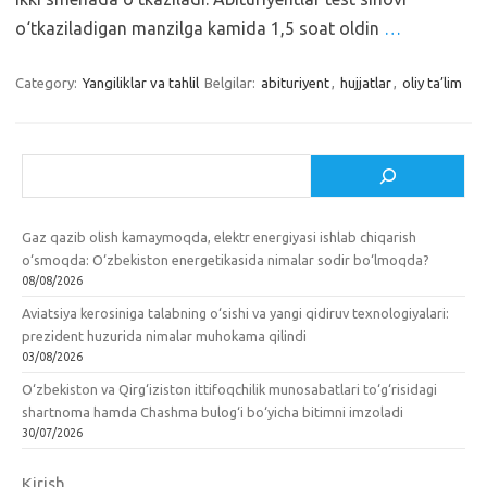
o‘tkaziladigan manzilga kamida 1,5 soat oldin
…
Category:
Yangiliklar va tahlil
Belgilar:
abituriyent
,
hujjatlar
,
oliy ta’lim
Izlash
Gaz qazib olish kamaymoqda, elektr energiyasi ishlab chiqarish
o‘smoqda: O‘zbekiston energetikasida nimalar sodir bo‘lmoqda?
08/08/2026
Aviatsiya kerosiniga talabning o‘sishi va yangi qidiruv texnologiyalari:
prezident huzurida nimalar muhokama qilindi
03/08/2026
O‘zbekiston va Qirg‘iziston ittifoqchilik munosabatlari to‘g‘risidagi
shartnoma hamda Chashma bulog‘i bo‘yicha bitimni imzoladi
30/07/2026
Kirish