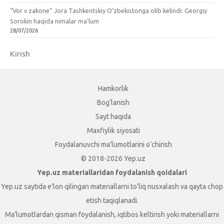
“Vor v zakone” Jora Tashkentskiy O‘zbekistonga olib kelindi: Georgiy
Sorokin haqida nimalar ma’lum
28/07/2026
Kirish
Hamkorlik
Bog‘lanish
Sayt haqida
Maxfiylik siyosati
Foydalanuvchi ma’lumotlarini o‘chirish
© 2018-2026 Yep.uz
Yep.uz materiallaridan foydalanish qoidalari
Yep.uz saytida e’lon qilingan materiallarni to‘liq nusxalash va qayta chop
etish taqiqlanadi.
Ma’lumotlardan qisman foydalanish, iqtibos keltirish yoki materiallarni