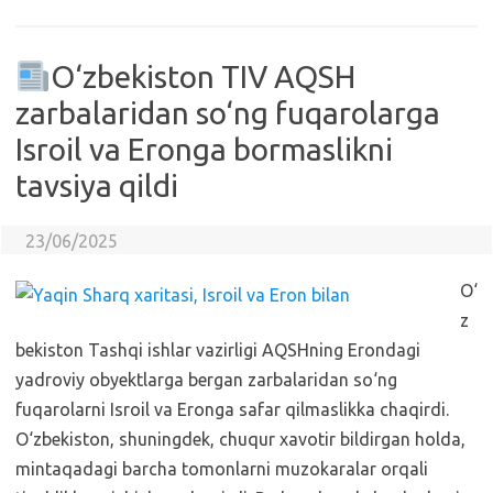
O‘zbekiston TIV AQSH
zarbalaridan so‘ng fuqarolarga
Isroil va Eronga bormaslikni
tavsiya qildi
23/06/2025
O‘
z
bekiston Tashqi ishlar vazirligi AQSHning Erondagi
yadroviy obyektlarga bergan zarbalaridan so‘ng
fuqarolarni Isroil va Eronga safar qilmaslikka chaqirdi.
O‘zbekiston, shuningdek, chuqur xavotir bildirgan holda,
mintaqadagi barcha tomonlarni muzokaralar orqali