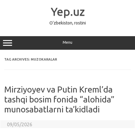
Skip
to
Yep.uz
content
O‘zbekiston, rostini
Menu
TAG ARCHIVES:
MUZOKARALAR
Mirziyoyev va Putin Kreml’da
tashqi bosim fonida “alohida”
munosabatlarni ta’kidladi
09/05/2026