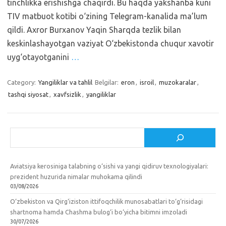
tinchlikka erishishga chaqirdi. Bu haqda yakshanba kuni
TIV matbuot kotibi o‘zining Telegram-kanalida ma’lum
qildi. Axror Burxanov Yaqin Sharqda tezlik bilan
keskinlashayotgan vaziyat O‘zbekistonda chuqur xavotir
uyg‘otayotganini
…
Category:
Yangiliklar va tahlil
Belgilar:
eron
,
isroil
,
muzokaralar
,
tashqi siyosat
,
xavfsizlik
,
yangiliklar
Izlash
Aviatsiya kerosiniga talabning o‘sishi va yangi qidiruv texnologiyalari:
prezident huzurida nimalar muhokama qilindi
03/08/2026
O‘zbekiston va Qirg‘iziston ittifoqchilik munosabatlari to‘g‘risidagi
shartnoma hamda Chashma bulog‘i bo‘yicha bitimni imzoladi
30/07/2026