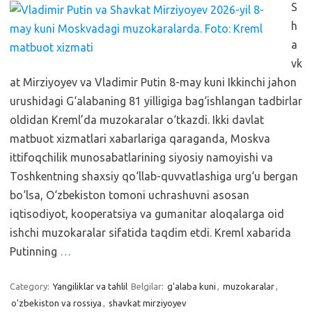
S
h
a
vk
at Mirziyoyev va Vladimir Putin 8-may kuni Ikkinchi jahon
urushidagi G‘alabaning 81 yilligiga bag‘ishlangan tadbirlar
oldidan Kreml’da muzokaralar o‘tkazdi. Ikki davlat
matbuot xizmatlari xabarlariga qaraganda, Moskva
ittifoqchilik munosabatlarining siyosiy namoyishi va
Toshkentning shaxsiy qo‘llab-quvvatlashiga urg‘u bergan
bo‘lsa, O‘zbekiston tomoni uchrashuvni asosan
iqtisodiyot, kooperatsiya va gumanitar aloqalarga oid
ishchi muzokaralar sifatida taqdim etdi. Kreml xabarida
Putinning
…
Category:
Yangiliklar va tahlil
Belgilar:
g'alaba kuni
,
muzokaralar
,
o'zbekiston va rossiya
,
shavkat mirziyoyev