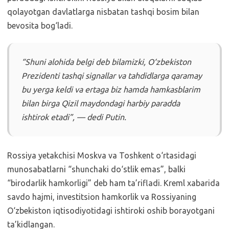
qolayotgan davlatlarga nisbatan tashqi bosim bilan
bevosita bog‘ladi.
“Shuni alohida belgi deb bilamizki, O‘zbekiston
Prezidenti tashqi signallar va tahdidlarga qaramay
bu yerga keldi va ertaga biz hamda hamkasblarim
bilan birga Qizil maydondagi harbiy paradda
ishtirok etadi”, — dedi Putin.
Rossiya yetakchisi Moskva va Toshkent o‘rtasidagi
munosabatlarni “shunchaki do‘stlik emas”, balki
“birodarlik hamkorligi” deb ham ta’rifladi. Kreml xabarida
savdo hajmi, investitsion hamkorlik va Rossiyaning
O‘zbekiston iqtisodiyotidagi ishtiroki oshib borayotgani
ta’kidlangan.