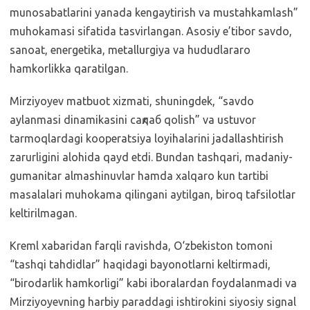
munosabatlarini yanada kengaytirish va mustahkamlash”
muhokamasi sifatida tasvirlangan. Asosiy e’tibor savdo,
sanoat, energetika, metallurgiya va hududlararo
hamkorlikka qaratilgan.
Mirziyoyev matbuot xizmati, shuningdek, “savdo
aylanmasi dinamikasini сақлаб qolish” va ustuvor
tarmoqlardagi kooperatsiya loyihalarini jadallashtirish
zarurligini alohida qayd etdi. Bundan tashqari, madaniy-
gumanitar almashinuvlar hamda xalqaro kun tartibi
masalalari muhokama qilingani aytilgan, biroq tafsilotlar
keltirilmagan.
Kreml xabaridan farqli ravishda, O‘zbekiston tomoni
“tashqi tahdidlar” haqidagi bayonotlarni keltirmadi,
“birodarlik hamkorligi” kabi iboralardan foydalanmadi va
Mirziyoyevning harbiy paraddagi ishtirokini siyosiy signal