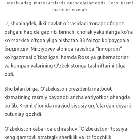
Moskvadagi muzokaralarda quchoqlashmoqda. Foto: Kreml
matbuot xizmati
U, shuningdek, ikki davlat o‘rtasidagi товарооборот
oshgani haqida gapirib, birinchi chorak yakunlariga ko‘ra
ko‘rsatkich o‘tgan yilga nisbatan 33 foizga ko‘payganini
билдирди. Mirziyoyev alohida ravishda “Innoprom”
ko‘rgazmasi o‘tkazilgani hamda Rossiya gubernatorlari
va kompaniyalarining O‘zbekistonga tashriflarini tilga
oldi.
Shu bilan birga, O‘zbekiston prezidenti matbuot
xizmatining rasmiy bayonoti ancha ehtiyotkor ohangda
bo‘lib, Kreml e’lonida mavjud siyosiy urg‘ulardan deyarli
butunlay qochdi.
O‘zbekiston xabarida uchrashuv “O‘zbekiston-Rossiya
keng qamrovli strategik sheriklik va ittifoqchilik