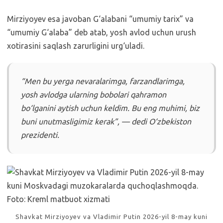
Mirziyoyev esa javoban G‘alabani “umumiy tarix” va
“umumiy G‘alaba” deb atab, yosh avlod uchun urush
xotirasini saqlash zarurligini urg‘uladi.
“Men bu yerga nevaralarimga, farzandlarimga,
yosh avlodga ularning bobolari qahramon
bo‘lganini aytish uchun keldim. Bu eng muhimi, biz
buni unutmasligimiz kerak”, — dedi O‘zbekiston
prezidenti.
Shavkat Mirziyoyev va Vladimir Putin 2026-yil 8-may kuni