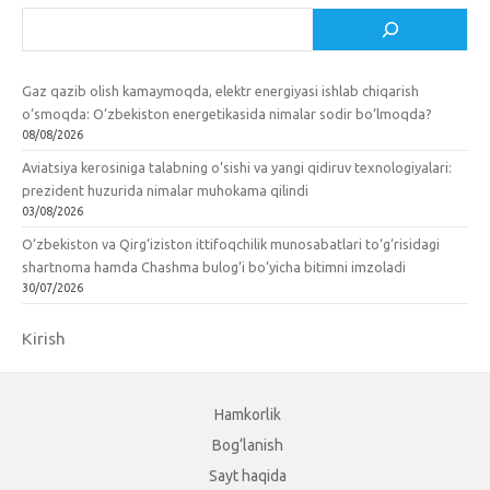
Izlash
Gaz qazib olish kamaymoqda, elektr energiyasi ishlab chiqarish
o‘smoqda: O‘zbekiston energetikasida nimalar sodir bo‘lmoqda?
08/08/2026
Aviatsiya kerosiniga talabning o‘sishi va yangi qidiruv texnologiyalari:
prezident huzurida nimalar muhokama qilindi
03/08/2026
O‘zbekiston va Qirg‘iziston ittifoqchilik munosabatlari to‘g‘risidagi
shartnoma hamda Chashma bulog‘i bo‘yicha bitimni imzoladi
30/07/2026
Kirish
Hamkorlik
Bog‘lanish
Sayt haqida