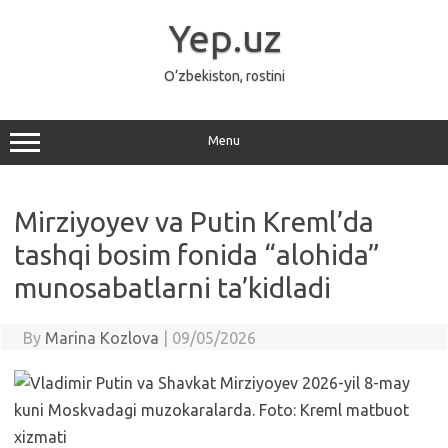
Skip
to
Yep.uz
content
O‘zbekiston, rostini
Menu
Mirziyoyev va Putin Kreml’da
tashqi bosim fonida “alohida”
munosabatlarni ta’kidladi
By
Marina Kozlova
|
09/05/2026