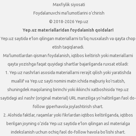
Maxfiylik siyosati
Foydalanuvchi ma’lumotlarini o‘chirish
© 2018-2026 Yep.uz
Yep.uz materiallaridan foydalanish qoidalari
Yep.uz saytida e’lon qilingan materiallarni to‘liq nusxalash va qayta chop
etish taqiqlanadi.
Ma’lumotlardan qisman foydalanish, iqtibos keltirish yoki materiallarni
qayta yozishga faqat quyidagi shartlar bajarilganda ruxsat etiladi:
1. Yep.uz nashrlari asosida materiallarni reraýt qilish yoki yaratishda
muallif va Yep.uz sayti nomini matn ichida majburiy ko‘rsatish,
shuningdek maqolaning birinchi yoki ikkinchi xatboshisida Yep.uz
saytidagi asl nashr (original material) URL manziliga yo‘naltirilgan faol do-
follow giperhavola joylashtirish shart.
2. Alohida faktlar, raqamlar yoki fikrlardan iqtibos keltirilganda, iqtibos
berilgan joyning o‘zida Yep.uz saytida e’lon qilingan asl materialga
indekslanish uchun ochiq faol do-follow havola bo‘lishi shart.