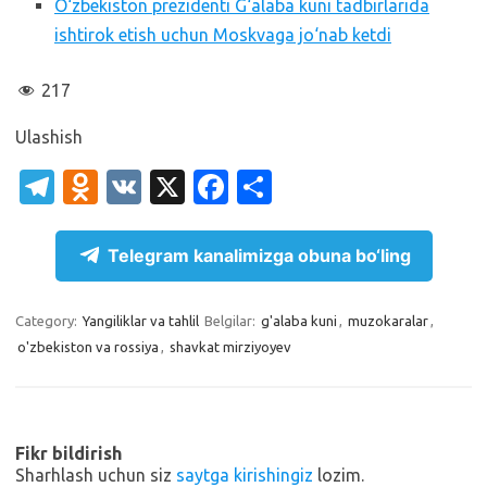
O‘zbekiston prezidenti G‘alaba kuni tadbirlarida
ishtirok etish uchun Moskvaga jo‘nab ketdi
217
Ulashish
T
O
V
X
Fa
S
el
d
K
c
h
e
n
e
ar
Telegram kanalimizga obuna bo‘ling
gr
o
b
e
a
kl
o
Category:
Yangiliklar va tahlil
Belgilar:
g'alaba kuni
,
muzokaralar
,
o'zbekiston va rossiya
,
shavkat mirziyoyev
m
as
o
sn
k
ik
Fikr bildirish
i
Sharhlash uchun siz
saytga kirishingiz
lozim.