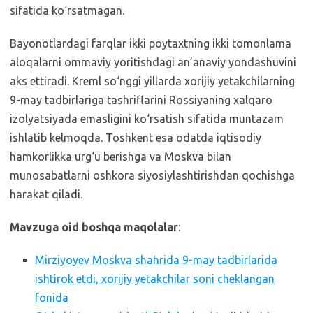
sifatida ko‘rsatmagan.
Bayonotlardagi farqlar ikki poytaxtning ikki tomonlama
aloqalarni ommaviy yoritishdagi an’anaviy yondashuvini
aks ettiradi. Kreml so‘nggi yillarda xorijiy yetakchilarning
9-may tadbirlariga tashriflarini Rossiyaning xalqaro
izolyatsiyada emasligini ko‘rsatish sifatida muntazam
ishlatib kelmoqda. Toshkent esa odatda iqtisodiy
hamkorlikka urg‘u berishga va Moskva bilan
munosabatlarni oshkora siyosiylashtirishdan qochishga
harakat qiladi.
Mavzuga oid boshqa maqolalar
:
Mirziyoyev Moskva shahrida 9-may tadbirlarida
ishtirok etdi, xorijiy yetakchilar soni cheklangan
fonida