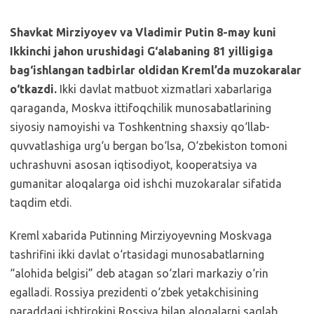
Shavkat Mirziyoyev va Vladimir Putin 8-may kuni
Ikkinchi jahon urushidagi G‘alabaning 81 yilligiga
bag‘ishlangan tadbirlar oldidan Kreml’da muzokaralar
o‘tkazdi.
Ikki davlat matbuot xizmatlari xabarlariga
qaraganda, Moskva ittifoqchilik munosabatlarining
siyosiy namoyishi va Toshkentning shaxsiy qo‘llab-
quvvatlashiga urg‘u bergan bo‘lsa, O‘zbekiston tomoni
uchrashuvni asosan iqtisodiyot, kooperatsiya va
gumanitar aloqalarga oid ishchi muzokaralar sifatida
taqdim etdi.
Kreml xabarida Putinning Mirziyoyevning Moskvaga
tashrifini ikki davlat o‘rtasidagi munosabatlarning
“alohida belgisi” deb atagan so‘zlari markaziy o‘rin
egalladi. Rossiya prezidenti o‘zbek yetakchisining
paraddagi ishtirokini Rossiya bilan aloqalarni saqlab