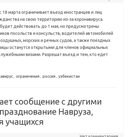
с 18 марта ограничивает въезд иностранцев и лиц
ажданства на свою территорию из-за коронавируса.
 будет действовать до 1 мая, но предусмотрены
ников посольств и консульств, водителей автомобилей
здушных, морских и речных судов, а также поездных
аницы останутся открытыми для членов официальных
служебными визами. Разрешат въезд и тем, кто едет
авирус
,
ограничения
,
россия
,
узбекистан
ает сообщение с другими
 празднование Навруза,
я учащихся
Нет комментариев