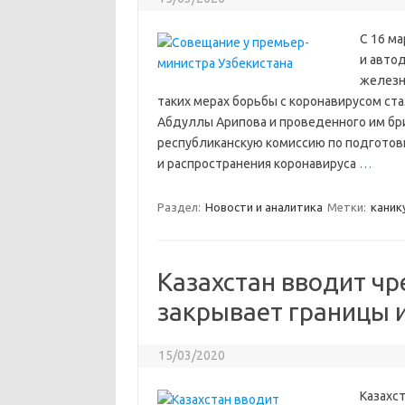
С 16 ма
и авто
железн
таких мерах борьбы с коронавирусом ст
Абдуллы Арипова и проведенного им бр
республиканскую комиссию по подготов
и распространения коронавируса
…
Раздел:
Новости и аналитика
Метки:
каник
Казахстан вводит ч
закрывает границы и
15/03/2020
Казахс