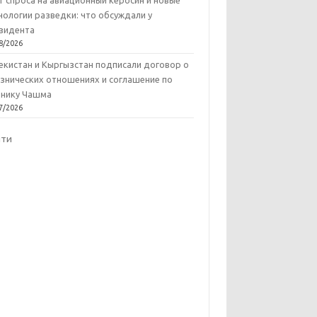
т спроса на авиационный керосин и новые
нологии разведки: что обсуждали у
зидента
8/2026
екистан и Кыргызстан подписали договор о
знических отношениях и соглашение по
нику Чашма
7/2026
йти