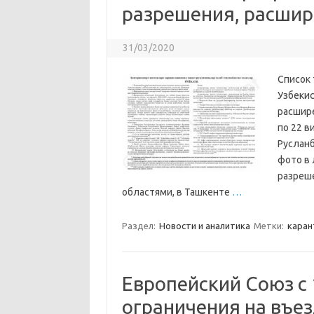
разрешения, расшир
31/03/2020
Список 
Узбекис
расшире
по 22 
Русланб
фото в 
разреш
областями, в Ташкенте
…
Раздел:
Новости и аналитика
Метки:
каран
Европейский Союз с 
ограничения на въез