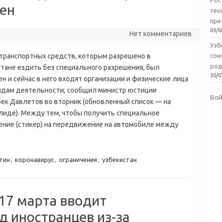
Рос
ен
тех
пре
03/0
Нет комментариев
Узб
транспортных средств, которым разрешено в
сою
род
тане ездить без специального разрешения, был
30/0
н и сейчас в него входят организации и физические лица
видам деятельности, сообщил министр юстиции
Во
ек Давлетов во вторник (обновленный список — на
лиде). Между тем, чтобы получить специальное
ение (стикер) на передвижение на автомобиле между
тин
,
коронавирус
,
ограничения
,
узбекистан
17 марта вводит
д иностранцев из-за