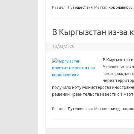
Раздел:
Путешествия
Метки:
коронавирус
В Кыргызстан из-за 
13/03/2020
В Кыргызстан и
Узбекистана в 
так и граждан 
через территор
получило ноту Министерства иностранны
решении Правительства ввести с 1 март
Раздел:
Путешествия
Метки:
въезд
,
корон