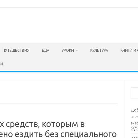
ПУТЕШЕСТВИЯ
ЕДА
УРОКИ
КУЛЬТУРА
КНИГИ И
ЕЙ
Пои
Доб
эле
х средств, которым в
эне
08/0
ено ездить без специального