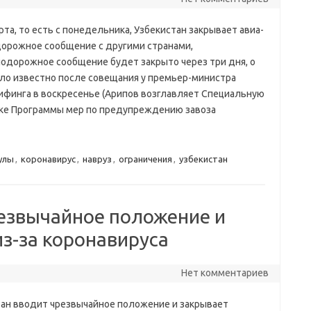
рта, то есть с понедельника, Узбекистан закрывает авиа-
дорожное сообщение с другими странами,
одорожное сообщение будет закрыто через три дня, о
ало известно после совещания у премьер-министра
ифинга в воскресенье (Арипов возглавляет Специальную
ке Программы мер по предупреждению завоза
улы
,
коронавирус
,
навруз
,
ограничения
,
узбекистан
резвычайное положение и
з-за коронавируса
Нет комментариев
тан вводит чрезвычайное положение и закрывает