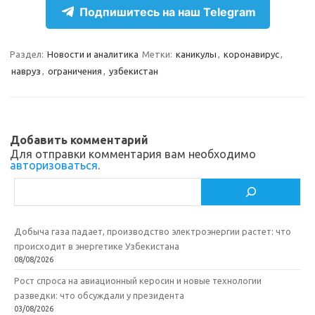
e
n
e
п
Подпишитесь на наш Telegram
gr
o
b
р
a
kl
o
а
Раздел:
Новости и аналитика
Метки:
каникулы
,
коронавирус
,
навруз
,
ограничения
,
узбекистан
m
as
o
в
sn
k
и
ik
т
Добавить комментарий
i
ь
Для отправки комментария вам необходимо
авторизоваться
.
Поиск
Добыча газа падает, производство электроэнергии растет: что
происходит в энергетике Узбекистана
08/08/2026
Рост спроса на авиационный керосин и новые технологии
разведки: что обсуждали у президента
03/08/2026