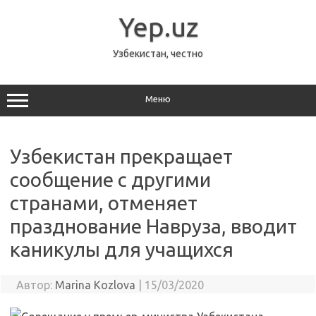
Перейти
к
Yep.uz
содержимому
Узбекистан, честно
Меню
Узбекистан прекращает
сообщение с другими
странами, отменяет
празднование Навруза, вводит
каникулы для учащихся
Автор:
Marina Kozlova
|
15/03/2020