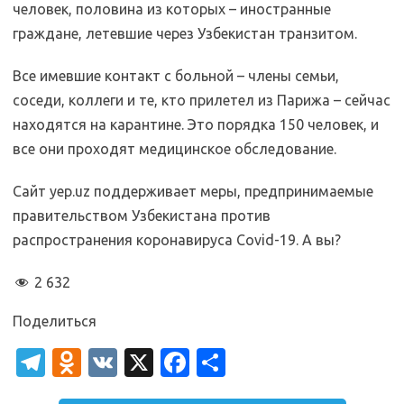
человек, половина из которых – иностранные
граждане, летевшие через Узбекистан транзитом.
Все имевшие контакт с больной – члены семьи,
соседи, коллеги и те, кто прилетел из Парижа – сейчас
находятся на карантине. Это порядка 150 человек, и
все они проходят медицинское обследование.
Сайт yep.uz поддерживает меры, предпринимаемые
правительством Узбекистана против
распространения коронавируса Covid-19. А вы?
2 632
Поделиться
T
O
V
X
Fa
О
el
d
K
c
т