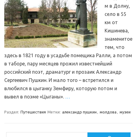
м в Долну,
село в 55
км от
Кишинева,
знаменитое
тем, что
здесь в 1821 году в усадьбе помещика Ралли, а потом
в таборе, пару месяцев прожил известнейший
российский поэт, драматург и прозаик Александр
Сергеевич Пушкин. И мало того – встретился и
влюбился в цыганку Земфиру, которую потом и
вывел в поэме «Цыганы».
…
Раздел:
Путешествия
Метки:
александр пушкин
,
молдова
,
музеи
Поиск