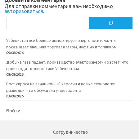
i
k
и
Для отправки комментария вам необходимо
авторизоваться
.
k
т
Поиск
i
ь
Узбекистан все больше импортирует энергоносители: что
показывает внешняя торговля газом, нефтью и топливом
09/08/2026
Добыча газа падает, производство электроэнергии растет: что
происходит в энергетике Узбекистана
08/08/2026
Рост спроса на авиационный керосин и новые технологии
разведки: что обсуждали у президента
03/08/2026
Войти
Сотрудничество