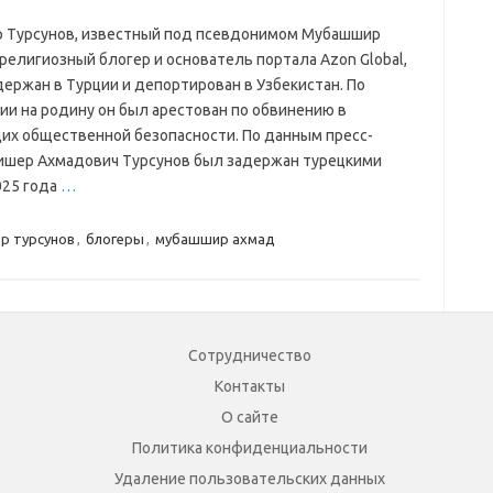
 Турсунов, известный под псевдонимом Мубашшир
религиозный блогер и основатель портала Azon Global,
держан в Турции и депортирован в Узбекистан. По
ии на родину он был арестован по обвинению в
их общественной безопасности. По данным пресс-
ишер Ахмадович Турсунов был задержан турецкими
025 года
…
р турсунов
,
блогеры
,
мубашшир ахмад
Сотрудничество
Контакты
О сайте
Политика конфиденциальности
Удаление пользовательских данных