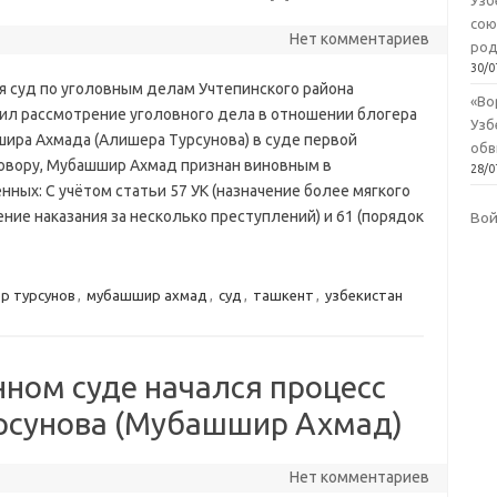
Узб
сою
Нет комментариев
род
30/0
я суд по уголовным делам Учтепинского района
«Во
ил рассмотрение уголовного дела в отношении блогера
Узб
ира Ахмада (Алишера Турсунова) в суде первой
обв
говору, Мубашшир Ахмад признан виновным в
28/0
ных: С учётом статьи 57 УК (назначение более мягкого
чение наказания за несколько преступлений) и 61 (порядок
Во
р турсунов
,
мубашшир ахмад
,
суд
,
ташкент
,
узбекистан
нном суде начался процесс
рсунова (Мубашшир Ахмад)
Нет комментариев