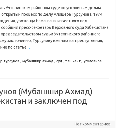
я в Учтепинском районном суде по уголовным делам
я открытый процесс по делу Алишера Турсунова, 1974
ождения, уроженца Намангана, известного под
сообщил пресс-секретарь Верховного суда Узбекистана
д председательством судьи Учтепинского районного
ному заключению, Турсунову вменяются преступления,
ние по статье
…
р турсунов
,
мубашшир ахмад
,
суд
,
ташкент
,
уголовное
сунов (Мубашшир Ахмад)
екистан и заключен под
Нет комментариев