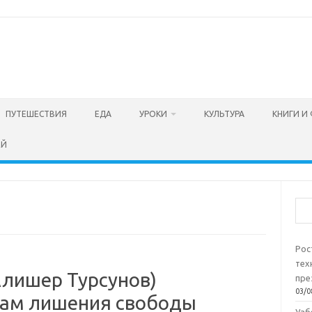
ПУТЕШЕСТВИЯ
ЕДА
УРОКИ
КУЛЬТУРА
КНИГИ И
ЕЙ
Пои
Рос
тех
лишер Турсунов)
пре
03/0
одам лишения свободы