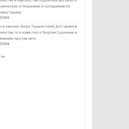
екистан и Кыргызстан подписали договор о
знических отношениях и соглашение по
нику Чашма
7/2026
р в законе» Жора Ташкентский доставлен в
екистан: что известно о Георгии Сорокине и
инениях против него
7/2026
йти