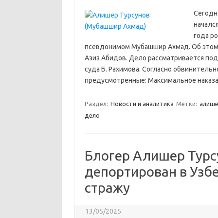
Сегодн
началс
года р
псевдонимом Мубашшир Ахмад. Об этом 
Азиз Абидов. Дело рассматривается по
суда Б. Рахимова. Согласно обвинитель
предусмотренные: Максимальное наказа
Раздел:
Новости и аналитика
Метки:
алише
дело
Блогер Алишер Тур
депортирован в Узб
стражу
13/05/2025