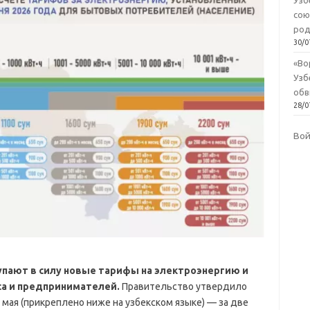
Узб
сою
род
30/0
«Во
Узб
обв
28/0
Во
тупают в силу новые тарифы на электроэнергию и
са и предпринимателей.
Правительство утвердило
ая (прикреплено ниже на узбекском языке) — за две