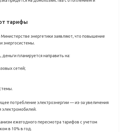
рузка придется на домохозяйства с отоплением и
ют тарифы
 Министерстве энергетики заявляют, что повышение
и энергосистемы.
 деньги планируется направить на:
азовых сетей;
стемы.
ущее потребление электроэнергии — из-за увеличения
и электромобилей.
ханизм ежегодного пересмотра тарифов с учетом
ом в 10% в год.