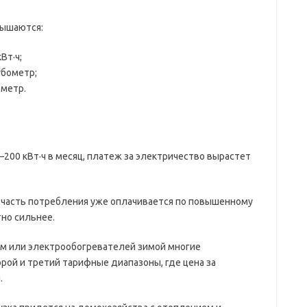
вышаются:
Вт·ч;
убометр;
ометр.
–200 кВт·ч в месяц, платеж за электричество вырастет
ч, часть потребления уже оплачивается по повышенному
но сильнее.
м или электрообогревателей зимой многие
рой и третий тарифные диапазоны, где цена за
.