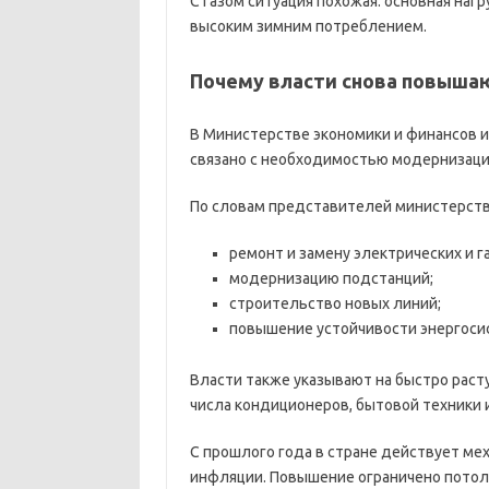
С газом ситуация похожая: основная наг
высоким зимним потреблением.
Почему власти снова повыша
В Министерстве экономики и финансов и
связано с необходимостью модернизаци
По словам представителей министерств,
ремонт и замену электрических и г
модернизацию подстанций;
строительство новых линий;
повышение устойчивости энергоси
Власти также указывают на быстро раст
числа кондиционеров, бытовой техники 
С прошлого года в стране действует ме
инфляции. Повышение ограничено потолк