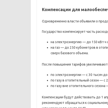
Компенсации для малообеспе
Одновременно власти объявили о прод
Государство компенсирует часть расход
на электроэнергию — до 150 кВт·ч 
на газ — до 250 кубометров в отоп
сверх базового объема.
После повышения тарифов увеличиваютс
по электроэнергии — с 30 тысяч до 
по газу в отопительный сезон — с 2
по газу вне отопительного сезона —
Компенсации будут действовать до 1 ап
рекомендуют обращаться к социальному 