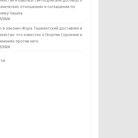
екистан и Кыргызстан подписали договор о
знических отношениях и соглашение по
нику Чашма
7/2026
р в законе» Жора Ташкентский доставлен в
екистан: что известно о Георгии Сорокине и
инениях против него
7/2026
йти