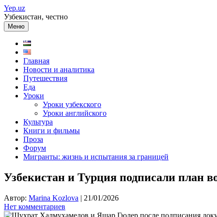
Перейти
Yep.uz
к
Узбекистан, честно
содержимому
Меню
Главная
Новости и аналитика
Путешествия
Еда
Уроки
Уроки узбекского
Уроки английского
Культура
Книги и фильмы
Проза
Форум
Мигранты: жизнь и испытания за границей
Узбекистан и Турция подписали план во
Автор:
Marina Kozlova
|
21/01/2026
Нет комментариев