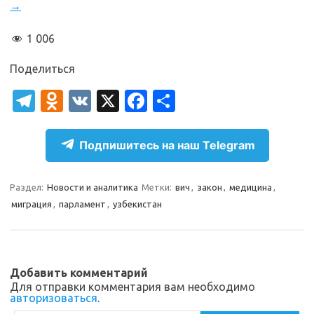
→
1 006
Поделиться
T
O
V
X
Fa
О
el
d
K
c
т
e
n
e
п
Подпишитесь на наш Telegram
gr
o
b
р
a
kl
o
а
Раздел:
Новости и аналитика
Метки:
вич
,
закон
,
медицина
,
миграция
,
парламент
,
узбекистан
m
as
o
в
sn
k
и
ik
т
Добавить комментарий
i
ь
Для отправки комментария вам необходимо
авторизоваться
.