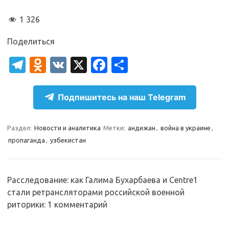
1 326
Поделиться
T
O
V
X
Fa
О
el
d
K
c
т
e
n
e
п
Подпишитесь на наш Telegram
gr
o
b
р
a
kl
o
а
Раздел:
Новости и аналитика
Метки:
андижан
,
война в украине
,
пропаганда
,
узбекистан
m
as
o
в
sn
k
и
ik
т
Расследование: как Галима Бухарбаева и Centre1
i
ь
стали ретрансляторами российской военной
риторики
: 1 комментарий