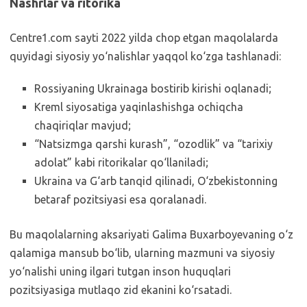
Nashrlar va ritorika
Centre1.com sayti 2022 yilda chop etgan maqolalarda
quyidagi siyosiy yo‘nalishlar yaqqol ko‘zga tashlanadi:
Rossiyaning Ukrainaga bostirib kirishi oqlanadi;
Kreml siyosatiga yaqinlashishga ochiqcha
chaqiriqlar mavjud;
“Natsizmga qarshi kurash”, “ozodlik” va “tarixiy
adolat” kabi ritorikalar qo‘llaniladi;
Ukraina va G‘arb tanqid qilinadi, O‘zbekistonning
betaraf pozitsiyasi esa qoralanadi.
Bu maqolalarning aksariyati Galima Buxarboyevaning o‘z
qalamiga mansub bo‘lib, ularning mazmuni va siyosiy
yo‘nalishi uning ilgari tutgan inson huquqlari
pozitsiyasiga mutlaqo zid ekanini ko‘rsatadi.