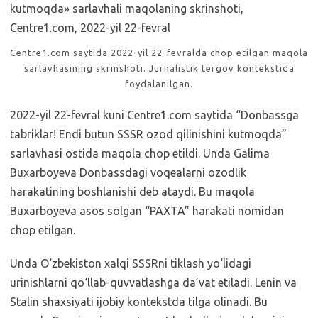
Centre1.com saytida 2022-yil 22-fevralda chop etilgan maqola
sarlavhasining skrinshoti. Jurnalistik tergov kontekstida
foydalanilgan.
2022-yil 22-fevral kuni Centre1.com saytida “Donbassga
tabriklar! Endi butun SSSR ozod qilinishini kutmoqda”
sarlavhasi ostida maqola chop etildi. Unda Galima
Buxarboyeva Donbassdagi voqealarni ozodlik
harakatining boshlanishi deb ataydi. Bu maqola
Buxarboyeva asos solgan “PAXTA” harakati nomidan
chop etilgan.
Unda O‘zbekiston xalqi SSSRni tiklash yo‘lidagi
urinishlarni qo‘llab-quvvatlashga da’vat etiladi. Lenin va
Stalin shaxsiyati ijobiy kontekstda tilga olinadi. Bu