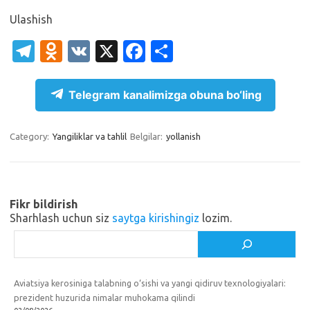
Ulashish
T
O
V
X
Fa
S
el
d
K
c
h
e
n
e
ar
Telegram kanalimizga obuna bo‘ling
gr
o
b
e
a
kl
o
Category:
Yangiliklar va tahlil
Belgilar:
yollanish
m
as
o
sn
k
ik
Fikr bildirish
Sharhlash uchun siz
saytga kirishingiz
lozim.
i
Izlash
Aviatsiya kerosiniga talabning o‘sishi va yangi qidiruv texnologiyalari:
prezident huzurida nimalar muhokama qilindi