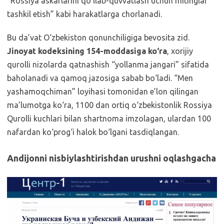
“Rossiya askarlarini qo‘llab-quvvatlash uchun mitinglar
tashkil etish” kabi harakatlarga chorlanadi.
Bu da’vat O‘zbekiston qonunchiligiga bevosita zid.
Jinoyat kodeksining 154-moddasiga ko‘ra
, xorijiy
qurolli nizolarda qatnashish “yollanma jangari” sifatida
baholanadi va qamoq jazosiga sabab bo‘ladi. “Men
yashamoqchiman” loyihasi tomonidan e’lon qilingan
ma’lumotga ko‘ra, 1100 dan ortiq o‘zbekistonlik Rossiya
Qurolli kuchlari bilan shartnoma imzolagan, ulardan 100
nafardan ko‘prog‘i halok bo‘lgani tasdiqlangan.
Andijonni nisbiylashtirishdan urushni oqlashgacha