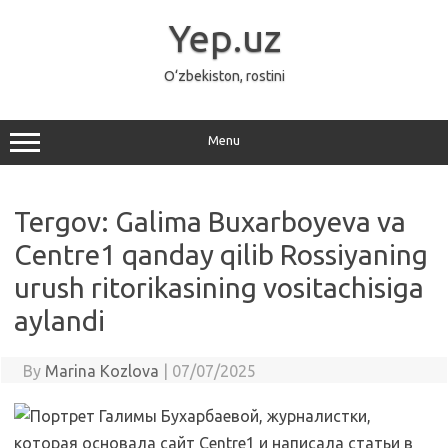
Skip
to
Yep.uz
content
O‘zbekiston, rostini
Menu
Tergov: Galima Buxarboyeva va
Centre1 qanday qilib Rossiyaning
urush ritorikasining vositachisiga
aylandi
By
Marina Kozlova
|
07/07/2025