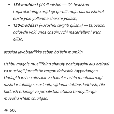
154-moddasi
(«Yollanish») — O‘zbekiston
fuqarolarining xorijdagi qurolli mojarolarda ishtirok
etishi yoki yollanma shaxsni yollash;
150-moddasi
(«Urushni targ‘ib qilish») — tajovuzni
oqlovchi yoki unga chaqiruvchi materiallarni e’lon
qilish,
asosida javobgarlikka sabab bo‘lishi mumkin.
Ushbu maqola muallifning shaxsiy pozitsiyasini aks ettiradi
va mustaqil jurnalistik tergov doirasida tayyorlangan.
Undagi barcha xulosalar va baholar ochiq manbalardagi
nashrlar tahliliga asoslanib, vijdonan iqtibos keltirish, fikr
bildirish erkinligi va jurnalistika etikasi tamoyillariga
muvofiq ishlab chiqilgan.
606