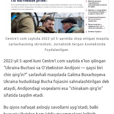
Centre1.com saytida 2022-yil 5-aprelda chop etilgan maqola
sarlavhasining skrinshoti. Jurnalistik tergov kontekstida
foydalanilgan.
2022-yil 5-aprel kuni Centre1.com saytida e’lon qilingan
“Ukraina Buchasi va O‘zbekiston Andijoni — qaysi biri
chin qirg‘in?” sarlavhali maqolada Galima Buxarboyeva
Ukraina hududidagi Bucha fojiasini sahnalashtirilgan deb
ataydi, Andijondagi voqealarni esa “chinakam qirg‘in”
sifatida taqdim etadi.
Bu qiyos nafaqat axloqiy savollarni uyg‘otadi, balki
huquqiy jihatdan ham jiddiy muammolarni keltirib