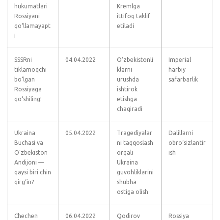
hukumatlari
Kremlga
Rossiyani
ittifoq taklif
qo‘llamayapt
etiladi
i
SSSRni
04.04.2022
O‘zbekistonli
Imperial
tiklamoqchi
klarni
harbiy
bo‘lgan
urushda
safarbarlik
Rossiyaga
ishtirok
qo‘shiling!
etishga
chaqiradi
Ukraina
05.04.2022
Tragediyalar
Dalillarni
Buchasi va
ni taqqoslash
obro‘sizlantir
O‘zbekiston
orqali
ish
Andijoni —
Ukraina
qaysi biri chin
guvohliklarini
qirg‘in?
shubha
ostiga olish
Chechen
06.04.2022
Qodirov
Rossiya