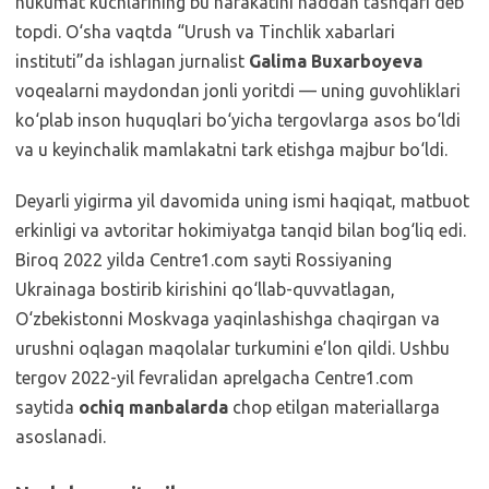
hukumat kuchlarining bu harakatini haddan tashqari deb
topdi. O‘sha vaqtda “Urush va Tinchlik xabarlari
instituti”da ishlagan jurnalist
Galima Buxarboyeva
voqealarni maydondan jonli yoritdi — uning guvohliklari
ko‘plab inson huquqlari bo‘yicha tergovlarga asos bo‘ldi
va u keyinchalik mamlakatni tark etishga majbur bo‘ldi.
Deyarli yigirma yil davomida uning ismi haqiqat, matbuot
erkinligi va avtoritar hokimiyatga tanqid bilan bog‘liq edi.
Biroq 2022 yilda Centre1.com sayti Rossiyaning
Ukrainaga bostirib kirishini qo‘llab-quvvatlagan,
O‘zbekistonni Moskvaga yaqinlashishga chaqirgan va
urushni oqlagan maqolalar turkumini e’lon qildi. Ushbu
tergov 2022-yil fevralidan aprelgacha Centre1.com
saytida
ochiq manbalarda
chop etilgan materiallarga
asoslanadi.