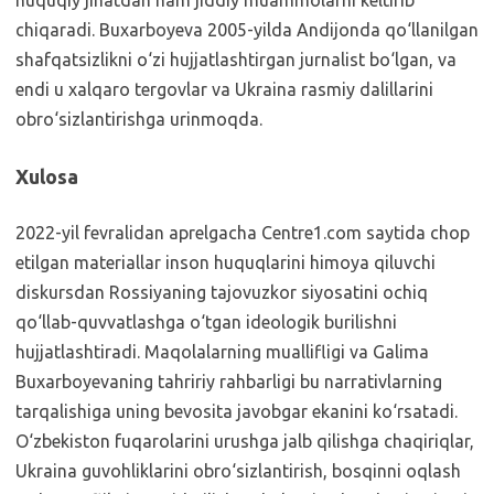
chiqaradi. Buxarboyeva 2005-yilda Andijonda qo‘llanilgan
shafqatsizlikni o‘zi hujjatlashtirgan jurnalist bo‘lgan, va
endi u xalqaro tergovlar va Ukraina rasmiy dalillarini
obro‘sizlantirishga urinmoqda.
Xulosa
2022-yil fevralidan aprelgacha Centre1.com saytida chop
etilgan materiallar inson huquqlarini himoya qiluvchi
diskursdan Rossiyaning tajovuzkor siyosatini ochiq
qo‘llab-quvvatlashga o‘tgan ideologik burilishni
hujjatlashtiradi. Maqolalarning muallifligi va Galima
Buxarboyevaning tahririy rahbarligi bu narrativlarning
tarqalishiga uning bevosita javobgar ekanini ko‘rsatadi.
O‘zbekiston fuqarolarini urushga jalb qilishga chaqiriqlar,
Ukraina guvohliklarini obro‘sizlantirish, bosqinni oqlash