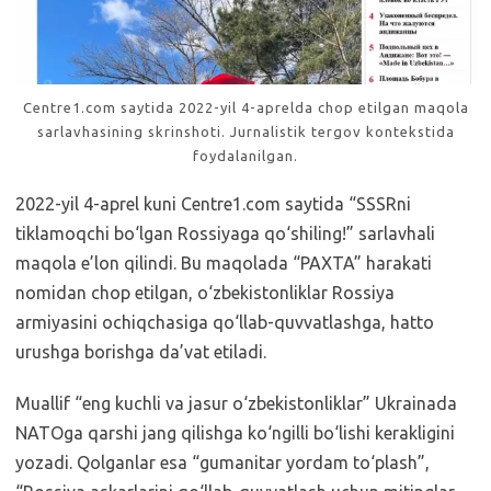
Centre1.com saytida 2022-yil 4-aprelda chop etilgan maqola
sarlavhasining skrinshoti. Jurnalistik tergov kontekstida
foydalanilgan.
2022-yil 4-aprel kuni Centre1.com saytida “SSSRni
tiklamoqchi bo‘lgan Rossiyaga qo‘shiling!” sarlavhali
maqola e’lon qilindi. Bu maqolada “PAХTA” harakati
nomidan chop etilgan, o‘zbekistonliklar Rossiya
armiyasini ochiqchasiga qo‘llab-quvvatlashga, hatto
urushga borishga da’vat etiladi.
Muallif “eng kuchli va jasur o‘zbekistonliklar” Ukrainada
NATOga qarshi jang qilishga ko‘ngilli bo‘lishi kerakligini
yozadi. Qolganlar esa “gumanitar yordam to‘plash”,