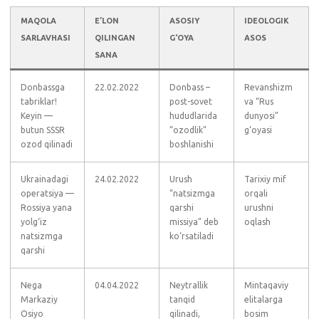
MAQOLA
E’LON
ASOSIY
IDEOLOGIK
SARLAVHASI
QILINGAN
G‘OYA
ASOS
SANA
Donbassga
22.02.2022
Donbass –
Revanshizm
tabriklar!
post-sovet
va “Rus
Keyin —
hududlarida
dunyosi”
butun SSSR
“ozodlik”
g‘oyasi
ozod qilinadi
boshlanishi
Ukrainadagi
24.02.2022
Urush
Tarixiy mif
operatsiya —
“natsizmga
orqali
Rossiya yana
qarshi
urushni
yolg‘iz
missiya” deb
oqlash
natsizmga
ko‘rsatiladi
qarshi
Nega
04.04.2022
Neytrallik
Mintaqaviy
Markaziy
tanqid
elitalarga
Osiyo
qilinadi,
bosim