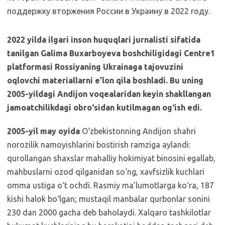
2022 yilda ilgari inson huquqlari jurnalisti sifatida
tanilgan Galima Buxarboyeva boshchiligidagi Centre1
platformasi Rossiyaning Ukrainaga tajovuzini
oqlovchi materiallarni e’lon qila boshladi. Bu uning
2005-yildagi Andijon voqealaridan keyin shakllangan
jamoatchilikdagi obro‘sidan kutilmagan og‘ish edi.
2005-yil may oyida
O‘zbekistonning Andijon shahri
norozilik namoyishlarini bostirish ramziga aylandi:
qurollangan shaxslar mahalliy hokimiyat binosini egallab,
mahbuslarni ozod qilganidan so‘ng, xavfsizlik kuchlari
omma ustiga o‘t ochdi. Rasmiy ma’lumotlarga ko‘ra, 187
kishi halok bo‘lgan; mustaqil manbalar qurbonlar sonini
230 dan 2000 gacha deb baholaydi. Xalqaro tashkilotlar