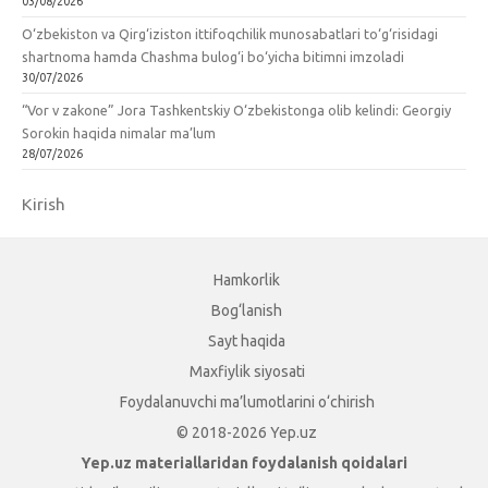
03/08/2026
O‘zbekiston va Qirg‘iziston ittifoqchilik munosabatlari to‘g‘risidagi
shartnoma hamda Chashma bulog‘i bo‘yicha bitimni imzoladi
30/07/2026
“Vor v zakone” Jora Tashkentskiy O‘zbekistonga olib kelindi: Georgiy
Sorokin haqida nimalar ma’lum
28/07/2026
Kirish
Hamkorlik
Bog‘lanish
Sayt haqida
Maxfiylik siyosati
Foydalanuvchi ma’lumotlarini o‘chirish
© 2018-2026 Yep.uz
Yep.uz materiallaridan foydalanish qoidalari