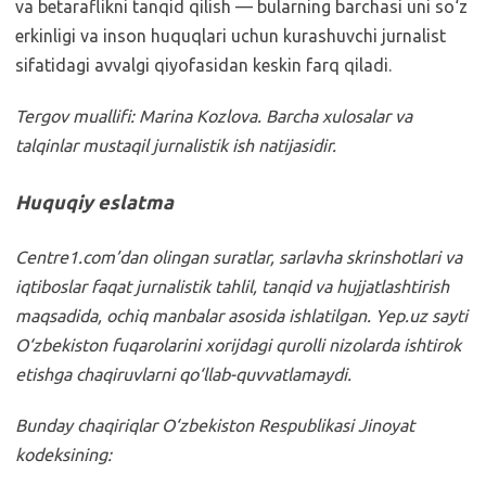
va betaraflikni tanqid qilish — bularning barchasi uni so‘z
erkinligi va inson huquqlari uchun kurashuvchi jurnalist
sifatidagi avvalgi qiyofasidan keskin farq qiladi.
Tergov muallifi: Marina Kozlova. Barcha xulosalar va
talqinlar mustaqil jurnalistik ish natijasidir.
Huquqiy eslatma
Centre1.com’dan olingan suratlar, sarlavha skrinshotlari va
iqtiboslar faqat jurnalistik tahlil, tanqid va hujjatlashtirish
maqsadida, ochiq manbalar asosida ishlatilgan. Yep.uz sayti
O‘zbekiston fuqarolarini xorijdagi qurolli nizolarda ishtirok
etishga chaqiruvlarni qo‘llab-quvvatlamaydi.
Bunday chaqiriqlar O‘zbekiston Respublikasi Jinoyat
kodeksining: