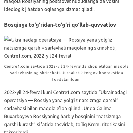
maqola Rossiyaning postsovet hududlariga da’vosini
ideologik jihatdan oqlashga xizmat qiladi.
Bosqinga to‘g‘ridan-to‘g‘ri qo‘llab-quvvatlov
Centre1.com saytida 2022-yil 24-fevralda chop etilgan maqola
sarlavhasining skrinshoti. Jurnalistik tergov kontekstida
foydalanilgan.
2022-yil 24-fevral kuni Centre1.com saytida “Ukrainadagi
operatsiya — Rossiya yana yolg‘iz natsizmga qarshi”
sarlavhasi bilan maqola e’lon qilindi. Unda Galima
Buxarboyeva Rossiyaning harbiy bosqinini “natsizmga
qarshi kurash” sifatida tasvirlab, to‘liq Kreml ritorikasini
takrorlaydi.