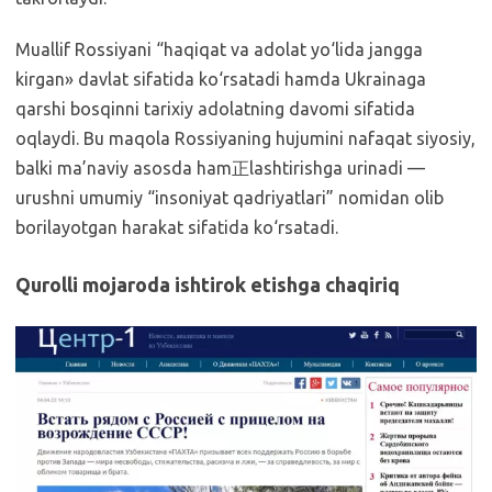
Muallif Rossiyani “haqiqat va adolat yo‘lida jangga
kirgan» davlat sifatida ko‘rsatadi hamda Ukrainaga
qarshi bosqinni tarixiy adolatning davomi sifatida
oqlaydi. Bu maqola Rossiyaning hujumini nafaqat siyosiy,
balki ma’naviy asosda ham正lashtirishga urinadi —
urushni umumiy “insoniyat qadriyatlari” nomidan olib
borilayotgan harakat sifatida ko‘rsatadi.
Qurolli mojaroda ishtirok etishga chaqiriq