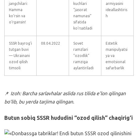
jangchilari:
kuchlari
armiyasini
Hamma
“jasorat
ideallashtiris
ko‘rsin va
namunasi”
h
o‘rgansin!
sifatida
ko‘rsatiladi
SSSR bayrog‘i
08.04.2022
Sovet
Estetik
tutgan buvi
ramzlari
manipulyatsi
— Ukrainani
“ozodlik”
ya va
ozod qilish
ramziga
emotsional
timsoli
aylantiriladi
safarbarlik
📌
Izoh: Barcha sarlavhalar aslida rus tilida e’lon qilingan
bo‘lib, bu yerda tarjima qilingan.
Butun sobiq SSSR hududini “ozod qilish” chaqirig‘i