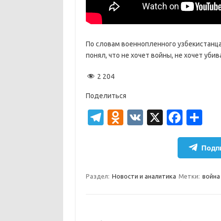
По словам военнопленного узбекистанца 
понял, что не хочет войны, не хочет убив
2 204
Поделиться
T
O
V
X
Fa
О
el
d
K
c
т
e
n
e
п
Подпи
gr
o
b
р
a
kl
o
а
Раздел:
Новости и аналитика
Метки:
война
m
as
o
в
sn
k
и