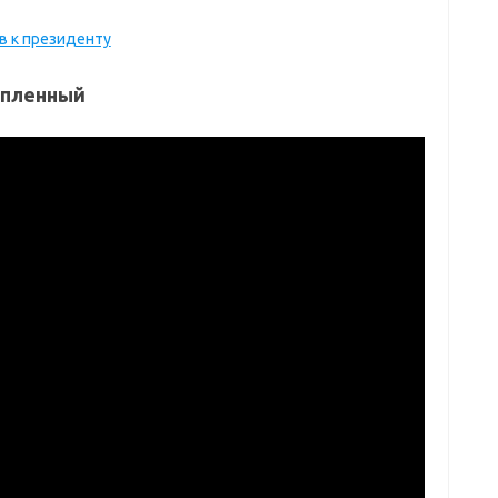
в к президенту
 пленный