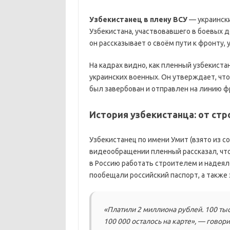
Узбекистанец в плену ВСУ
— украински
Узбекистана, участвовавшего в боевых д
он рассказывает о своём пути к фронту,
На кадрах видно, как пленный узбекиста
украинских военных. Он утверждает, что
был завербован и отправлен на линию ф
История узбекистанца: от ст
Узбекистанец по имени Умит (взято из с
видеообращении пленный рассказал, что
в Россию работать строителем и надеял
пообещали российский паспорт, а такж
«Платили 2 миллиона рублей. 100 тыс
100 000 осталось на карте», — говори