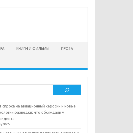
УРА
КНИГИ И ФИЛЬМЫ
ПРОЗА
ск
т спроса на авиационный керосин и новые
нологии разведки: что обсуждали у
зидента
8/2026