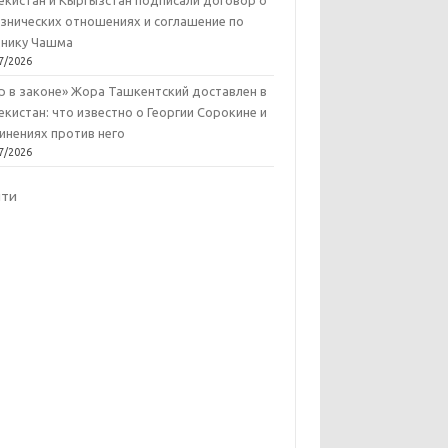
екистан и Кыргызстан подписали договор о
знических отношениях и соглашение по
нику Чашма
7/2026
р в законе» Жора Ташкентский доставлен в
екистан: что известно о Георгии Сорокине и
инениях против него
7/2026
йти