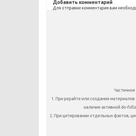
ik
т
Добавить комментарий
Для отправки комментария вам необхо
i
ь
Частичное
1. При рерайте или создании материалов 
наличие активной do-foll
2. При цитировании отдельных фактов, ци