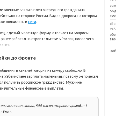
Узб
сою
е военные взяли в плен очередного гражданина
род
ействиях на стороне России. Видео допроса, на котором
30/0
 уже появилось в
сети
.
«Во
Узб
нец, одетый в военную форму, отвечает на вопросы
обв
 ранее работал на строительстве в России, после чего
28/0
ронта.
Во
ройки до фронта
ообщения в канале) говорит на камеру свободно. В
 в Узбекистане зарплата маленькая, поэтому он приехал
ся получить российское гражданство. Мужчине
е значительные финансовые выплаты.
яч сам использовал, 800 тысяч отправил домой, а 1
т Умит.