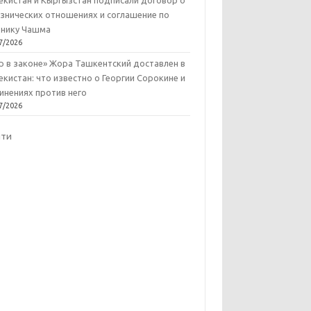
екистан и Кыргызстан подписали договор о
знических отношениях и соглашение по
нику Чашма
7/2026
р в законе» Жора Ташкентский доставлен в
екистан: что известно о Георгии Сорокине и
инениях против него
7/2026
йти