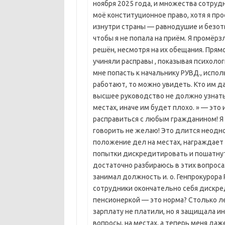
ноября 2025 года, и множества сотрудн
моё конституционное право, хотя я про
изнутри страны — равнодушие и безот
чтобы я не попала на приём. Я промёрзла
решён, несмотря на их обещания. Прям
учиняли расправы , показывая психоло
мне попасть к начальнику РУВД., испо
работают, то можно увидеть. Кто им д
высшее руководство не должно узнать
местах, иначе им будет плохо. » — это
расправиться с любым гражданином! Я 
говорить не желаю! Это длится неодно
положение дел на местах, награждает х
попытки дискредитировать и пошатнут
достаточно разбираюсь в этих вопроса
занимал должность и. о. Генпрокурора Р
сотрудники окончательно себя дискре
пенсионеркой — это норма? Столько ле
зарплату не платили, но я защищала и
вопросы, на местах, а теперь меня да