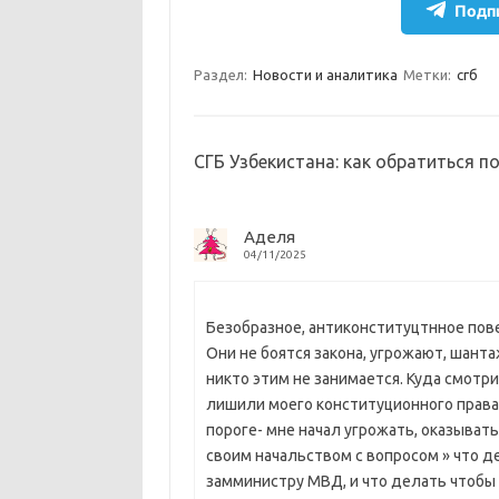
e
n
e
п
Подпи
gr
o
b
р
a
kl
o
а
Раздел:
Новости и аналитика
Метки:
сгб
m
as
o
в
sn
k
и
СГБ Узбекистана: как обратиться п
ik
т
i
ь
Аделя
04/11/2025
Безобразное, антиконституцтнное пов
Они не боятся закона, угрожают, шант
никто этим не занимается. Куда смотр
лишили моего конституционного права
пороге- мне начал угрожать, оказыват
своим начальством с вопросом » что де
замминистру МВД, и что делать чтобы 