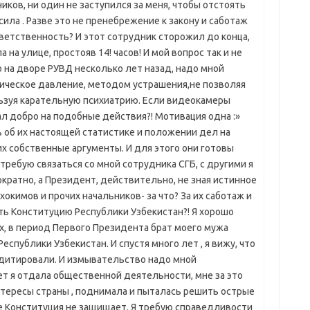
иков, ни один не заступился за меня, чтобы отстоять
сила . Разве это не пренебрежение к закону и саботаж
ветственность? И этот сотрудник сторожил до конца,
 на улице, простояв 14! часов! И мой вопрос так и не
о на дворе РУВД несколько лет назад, надо мной
гическое давление, методом устрашения,не позволяя
льзуя карательную психиатрию. Если видеокамеры
ал добро на подобные действия?! Мотивация одна :»
 об их настоящей статистике и положении дел на
 их собственные аргументы. И для этого они готовы
требую связаться со мной сотрудника СГБ, с другими я
кратно, а Президент, действительно, не зная истинное
окимов и прочих начальников- за что? За их саботаж и
ь Конституцию Республики Узбекистан?! Я хорошо
х, в период Первого Президента брат моего мужа
еспублики Узбекистан. И спустя много лет , я вижу, что
дитировали. И измывательство надо мной
т я отдала общественной деятельности, мне за это
нтересы страны , поднимала и пыталась решить острые
же Конституция не защищает. Я требую справедливости