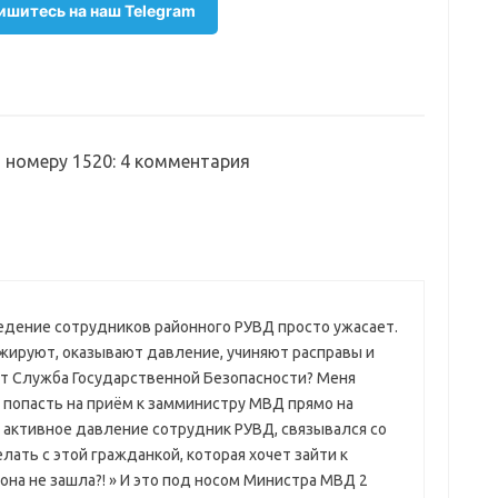
шитесь на наш Telegram
о номеру 1520
: 4 комментария
едение сотрудников районного РУВД просто ужасает.
ажируют, оказывают давление, учиняют расправы и
ит Служба Государственной Безопасности? Меня
 попасть на приём к замминистру МВД прямо на
ь активное давление сотрудник РУВД, связывался со
лать с этой гражданкой, которая хочет зайти к
она не зашла?! » И это под носом Министра МВД 2