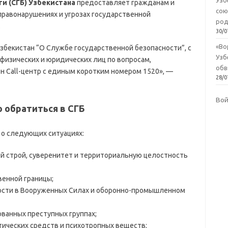
Узб
и (СГБ) Узбекистана
предоставляет гражданам и
сою
равонарушениях и угрозах государственной
род
.
30/0
«Во
Узбекистан “О Службе государственной безопасности”, с
Узб
физических и юридических лиц по вопросам,
обв
н Сall-центр с единым коротким номером 1520», —
28/0
Во
о обратиться в СГБ
 о следующих ситуациях:
й строй, суверенитет и территориальную целостность
венной границы;
ности в Вооруженных Силах и оборонно-промышленном
ованных преступных группах;
тических средств и психотропных веществ;