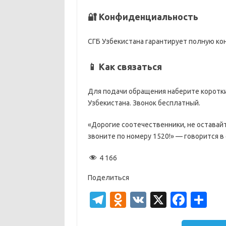
🔐 Конфиденциальность
СГБ Узбекистана гарантирует полную к
📱 Как связаться
Для подачи обращения наберите коротк
Узбекистана. Звонок бесплатный.
«Дорогие соотечественники, не оставай
звоните по номеру 1520!» — говорится в
4 166
Поделиться
T
O
V
X
Fa
О
el
d
K
c
т