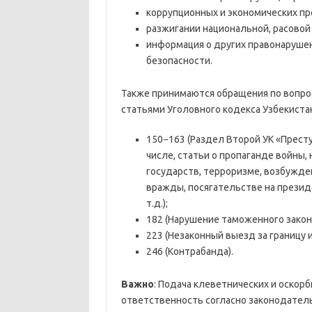
коррупционных и экономических п
разжигании национальной, расовой
информация о других правонаруше
безопасности.
Также принимаются обращения по вопро
статьями Уголовного кодекса Узбекиста
150−163 (Раздел Второй УК «Престу
числе, статьи о пропаганде войны,
государств, терроризме, возбужде
вражды, посягательстве на презид
т.д.);
182 (Нарушение таможенного закон
223 (Незаконный выезд за границу 
246 (Контрабанда).
Важно
: Подача клеветнических и оскор
ответственность согласно законодатель