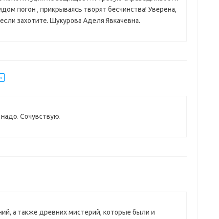
идом погон , прикрываясь творят бесчинства! Уверена,
 если захотите. Шукурова Аделя Явкачевна.
и
 надо. Сочувствую.
ний, а также древних мистерий, которые были и