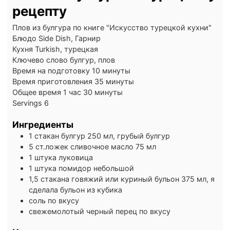
рецепту
Плов из булгура по книге "Искусство турецкой кухни"
Блюдо
Side Dish, Гарнир
Кухня
Turkish, турецкая
Ключево слово
булгур, плов
минуты
Время на подготовку
10
минуты
минуты
Время приготовления
35
минуты
час
минуты
Общее время
1
час
30
минуты
Servings
6
Ингредиенты
1
стакан
булгур
250 мл, грубый булгур
5
ст.ложек
сливочное масло
75 мл
1
штука
луковица
1
штука
помидор
небольшой
1,5
стакана
говяжий или куриный бульон
375 мл, я
сделала бульон из кубика
соль
по вкусу
свежемолотый черный перец
по вкусу