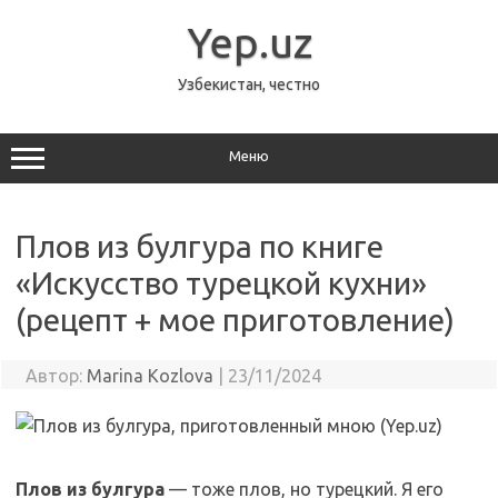
Перейти
к
Yep.uz
содержимому
Узбекистан, честно
Меню
Плов из булгура по книге
«Искусство турецкой кухни»
(рецепт + мое приготовление)
Автор:
Marina Kozlova
|
23/11/2024
Плов из булгура
— тоже плов, но турецкий. Я его