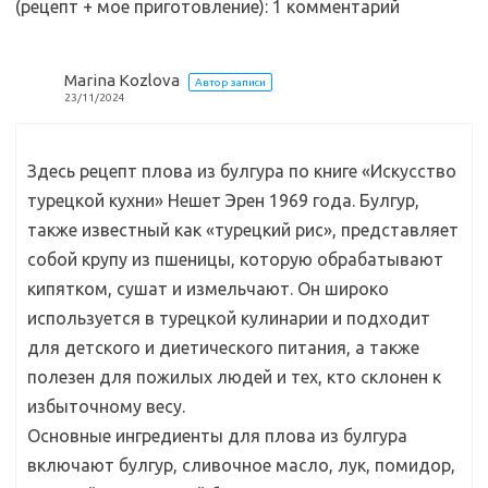
ik
т
(рецепт + мое приготовление)
: 1 комментарий
i
ь
Marina Kozlova
Автор записи
23/11/2024
Здесь рецепт плова из булгура по книге «Искусство
турецкой кухни» Нешет Эрен 1969 года. Булгур,
также известный как «турецкий рис», представляет
собой крупу из пшеницы, которую обрабатывают
кипятком, сушат и измельчают. Он широко
используется в турецкой кулинарии и подходит
для детского и диетического питания, а также
полезен для пожилых людей и тех, кто склонен к
избыточному весу.
Основные ингредиенты для плова из булгура
включают булгур, сливочное масло, лук, помидор,