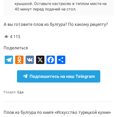
крышкой. Оставьте кастрюлю в теплом месте на
40 минут перед подачей на стол.
А вы готовите плов из булгура? По какому рецепту?
4 115
Поделиться
T
O
V
X
Fa
О
el
d
K
c
т
e
n
e
п
Подпишитесь на наш Telegram
gr
o
b
р
a
kl
o
а
Раздел:
Еда
m
as
o
в
sn
k
и
Плов из булгура по книге «Искусство турецкой кухни»