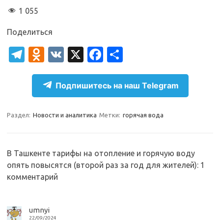
1 055
Поделиться
T
O
V
X
Fa
О
el
d
K
c
т
e
n
e
п
Подпишитесь на наш Telegram
gr
o
b
р
a
kl
o
а
Раздел:
Новости и аналитика
Метки:
горячая вода
m
as
o
в
sn
k
и
В Ташкенте тарифы на отопление и горячую воду
ik
т
опять повысятся (второй раз за год для жителей)
: 1
i
ь
комментарий
umnyi
22/09/2024