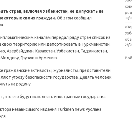
Узб
сою
ть стран, включая Узбекистан, не допускать на
род
екоторых своих граждан.
Об этом сообщил
30/0
».
«Во
Узб
дипломатическим каналам передал ряду стран список из
обв
на свою территорию или депортировать в Туркменистан.
28/0
ию, Азербайджан, Казахстан, Узбекистан, Таджикистан,
в Молдову, Грузию и Армению.
Во
ке гражданские активисты, журналисты, представители
ляют угрозу безопасности государства. Девять человек
рнуть на родину.
т, что его будут исполнять иностранные государства.
ктора независимого издания Turkmen news Руслана
ля.