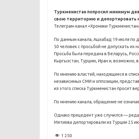
Туркменистан попросил минимум девя
свою территорию и депортировать н
Телеграм-канал «Хроники Туркменистана
По данным канала, Ашхабад 19 июля по 
50 человек с просьбой не допускать их 
Просьба была передана в Беларусь, Росс
Кыргызстан, Турцию, Иран и, возможно, 
По мнению властей, находящиеся в спис
независимых СМИ и оппозиции, представ
из этого списка Туркменистан просит ве
По мнению канала, обращение не означае
Однако прецедент уже случился — реда
Мятиева депортировали из Турции 25 ию
1 250