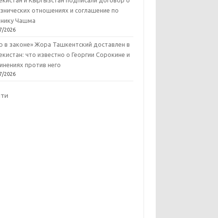
екистан и Кыргызстан подписали договор о
знических отношениях и соглашение по
нику Чашма
7/2026
р в законе» Жора Ташкентский доставлен в
екистан: что известно о Георгии Сорокине и
инениях против него
7/2026
йти