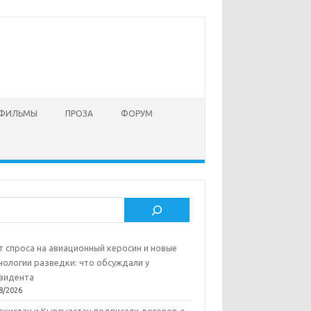
 ФИЛЬМЫ
ПРОЗА
ФОРУМ
ск
т спроса на авиационный керосин и новые
нологии разведки: что обсуждали у
зидента
8/2026