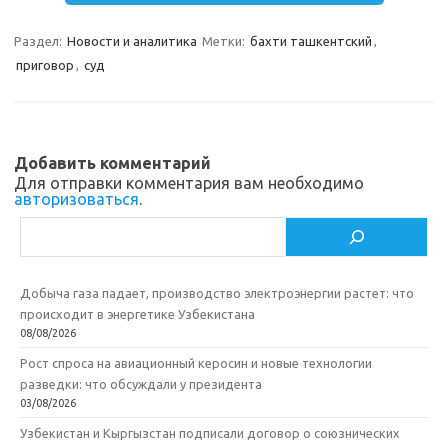
m
a
e
п
Раздел:
Новости и аналитика
Метки:
бахти ташкентский
,
s
b
р
приговор
,
суд
s
o
а
n
o
в
i
k
и
Добавить комментарий
k
т
Для отправки комментария вам необходимо
авторизоваться
.
i
ь
Поиск
Добыча газа падает, производство электроэнергии растет: что
происходит в энергетике Узбекистана
08/08/2026
Рост спроса на авиационный керосин и новые технологии
разведки: что обсуждали у президента
03/08/2026
Узбекистан и Кыргызстан подписали договор о союзнических