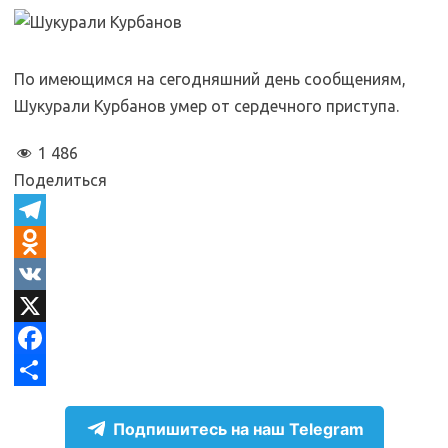
По имеющимся на сегодняшний день сообщениям,
Шукурали Курбанов умер от сердечного приступа.
1 486
Поделиться
T
e
O
l
d
V
e
n
K
X
g
o
F
r
k
a
О
Подпишитесь на наш Telegram
a
l
c
т