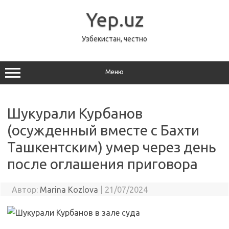
Перейти
к
Yep.uz
содержимому
Узбекистан, честно
Меню
Шукурали Курбанов
(осужденный вместе с Бахти
Ташкентским) умер через день
после оглашения приговора
Автор:
Marina Kozlova
|
21/07/2024