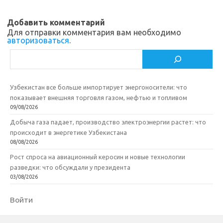
i
k
и
Добавить комментарий
k
т
Для отправки комментария вам необходимо
авторизоваться
.
i
ь
Поиск
Узбекистан все больше импортирует энергоносители: что
показывает внешняя торговля газом, нефтью и топливом
09/08/2026
Добыча газа падает, производство электроэнергии растет: что
происходит в энергетике Узбекистана
08/08/2026
Рост спроса на авиационный керосин и новые технологии
разведки: что обсуждали у президента
03/08/2026
Войти