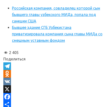
Российская компания, совладелец которой сын
бывшего главы узбекского МИДа, попала под
санкции США
Бывшее здание СГБ Узбекистана
приватизировала компания сына главы МИДа со
смешным уставным фондом
2 405
Поделиться
T
e
O
l
d
V
e
n
K
X
g
o
F