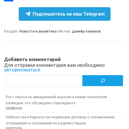
r
k
a
О
Подпишитесь на наш Telegram
a
l
c
т
m
a
e
п
Раздел:
Новости и аналитика
Метки:
данияр камилов
s
b
р
s
o
а
n
o
в
Добавить комментарий
i
k
и
Для отправки комментария вам необходимо
авторизоваться
.
k
т
Поиск
i
ь
Рост спроса на авиационный керосин и новые технологии
разведки: что обсуждали у президента
03/08/2026
Узбекистан и Кыргызстан подписали договор о союзнических
отношениях и соглашение по роднику Чашма
30/07/2026