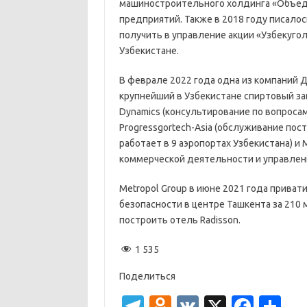
машиностроительного холдинга «Объед
предприятий. Также в 2018 году писало
получить в управление акции «Узбекугол
Узбекистане.
В феврале 2022 года одна из компаний Да
крупнейший в Узбекистане спиртовый за
Dynamics (консультирование по вопроса
Progressgortech-Asia (обслуживание пос
работает в 9 аэропортах Узбекистана) и 
коммерческой деятельности и управлени
Metropol Group в июне 2021 года прива
безопасности в центре Ташкента за 210 м
построить отель Radisson.
1 535
Поделиться
T
O
V
X
Fa
О