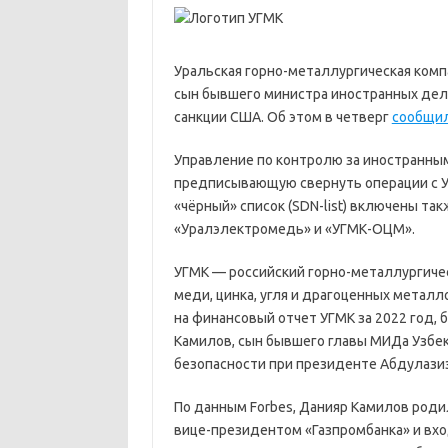
Уральская горно-металлургическая ком
сын бывшего министра иностранных дел
санкции США. Об этом в четверг
сообщи
Управление по контролю за иностранным
предписывающую свернуть операции с У
«чёрный» список (SDN-list) включены та
«Уралэлектромедь» и «УГМК-ОЦМ».
УГМК — российский горно-металлургиче
меди, цинка, угля и драгоценных металл
на финансовый отчет УГМК за 2022 год
Камилов, сын бывшего главы МИДа Узбек
безопасности при президенте Абдулази
По данным Forbes, Данияр Камилов роди
вице-президентом «Газпромбанка» и вх