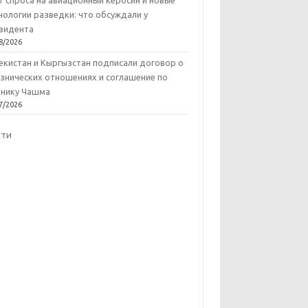
т спроса на авиационный керосин и новые
нологии разведки: что обсуждали у
зидента
8/2026
екистан и Кыргызстан подписали договор о
знических отношениях и соглашение по
нику Чашма
7/2026
йти