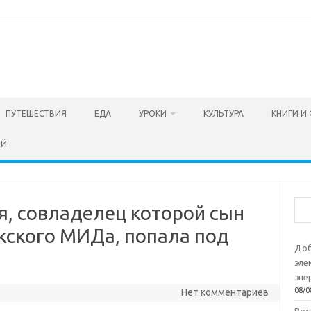
ПУТЕШЕСТВИЯ
ЕДА
УРОКИ
КУЛЬТУРА
КНИГИ И
ЕЙ
Пои
я, совладелец которой сын
кского МИДа, попала под
Доб
эле
эне
08/0
Нет комментариев