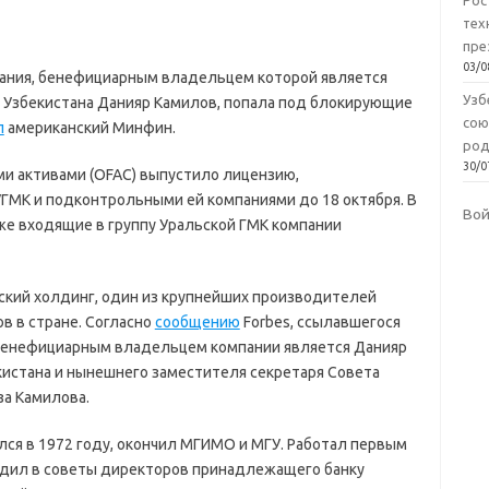
Рос
тех
пре
03/0
пания, бенефициарным владельцем которой является
Узб
 Узбекистана Данияр Камилов, попала под блокирующие
сою
л
американский Минфин.
род
30/0
и активами (OFAC) выпустило лицензию,
ГМК и подконтрольными ей компаниями до 18 октября. В
Во
кже входящие в группу Уральской ГМК компании
ский холдинг, один из крупнейших производителей
ов в стране. Согласно
сообщению
Forbes, ссылавшегося
, бенефициарным владельцем компании является Данияр
истана и нынешнего заместителя секретаря Совета
за Камилова.
лся в 1972 году, окончил МГИМО и МГУ. Работал первым
одил в советы директоров принадлежащего банку