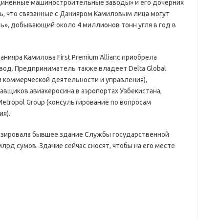
инённые машиностроительные заводы» и его дочерних
сь, что связанные с Данияром Камиловым лица могут
ь», добывающий около 4 миллионов тонн угля в год в
нияра Камилова First Premium Allianc приобрела
вод. Предприниматель также владеет Delta Global
м коммерческой деятельности и управления),
тавщиков авиакеросина в аэропортах Узбекистана,
Metropol Group (консультирование по вопросам
я).
тизировала бывшее здание Службы государственной
лрд сумов. Здание сейчас сносят, чтобы на его месте