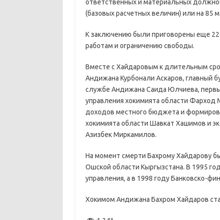
ответственных и материальных должност
(базовых расчетных величин) или на 85 мл
К заключению были приговорены еще 22 
работам и ограничению свободы.
Вместе с Хайдаровым к длительным сро
Андижана Курбонали Аскаров, главный б
службе Андижана Саида Юлчиева, первы
управления хокимията области Фарход 
доходов местного бюджета и формиров
хокимията области Шавкат Хашимов и эк
Азизбек Миркамилов.
На момент смерти Бахрому Хайдарову был
Ошской области Кыргызстана. В 1995 го
управления, а в 1998 году Банковско-ф
Хокимом Андижана Бахром Хайдаров стал