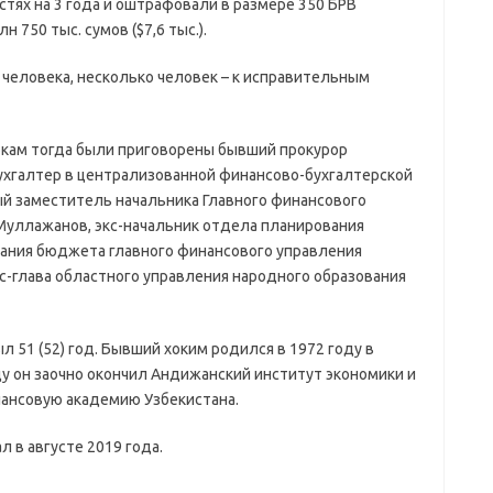
ях на 3 года и оштрафовали в размере 350 БРВ
н 750 тыс. сумов ($7,6 тыс.).
человека, несколько человек – к исправительным
кам тогда были приговорены бывший прокурор
ухгалтер в централизованной финансово-бухгалтерской
й заместитель начальника Главного финансового
Муллажанов, экс-начальник отдела планирования
ания бюджета главного финансового управления
с-глава областного управления народного образования
 51 (52) год. Бывший хоким родился в 1972 году в
ду он заочно окончил Андижанский институт экономики и
инансовую академию Узбекистана.
 в августе 2019 года.