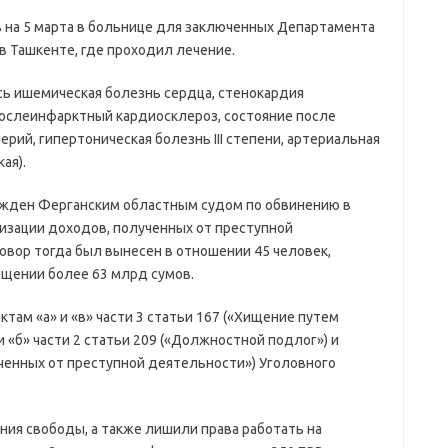
чь на 5 марта в больнице для заключенных Департамента
в Ташкенте, где проходил лечение.
ь ишемическая болезнь сердца, стенокардия
 послеинфарктный кардиосклероз, состояние после
рий, гипертоническая болезнь III степени, артериальная
ая).
ужден Ферганским областным судом по обвинению в
изации доходов, полученных от преступной
овор тогда был вынесен в отношении 45 человек,
ищении более 63 млрд сумов.
там «а» и «в» части 3 статьи 167 («Хищение путем
и «б» части 2 статьи 209 («Должностной подлог») и
ученных от преступной деятельности») Уголовного
ния свободы, а также лишили права работать на