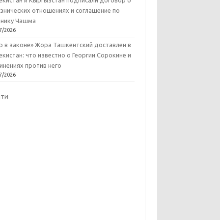
екистан и Кыргызстан подписали договор о
знических отношениях и соглашение по
нику Чашма
7/2026
р в законе» Жора Ташкентский доставлен в
екистан: что известно о Георгии Сорокине и
инениях против него
7/2026
йти