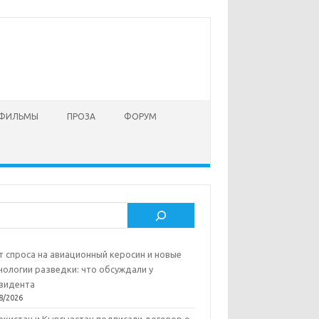
 ФИЛЬМЫ
ПРОЗА
ФОРУМ
ск
т спроса на авиационный керосин и новые
нологии разведки: что обсуждали у
зидента
8/2026