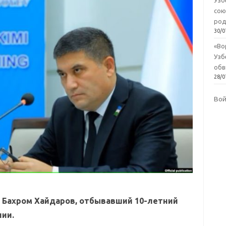
Узб
сою
род
30/0
«Во
Узб
обв
28/0
Во
 Бахром Хайдаров, отбывавший 10-летний
нии.