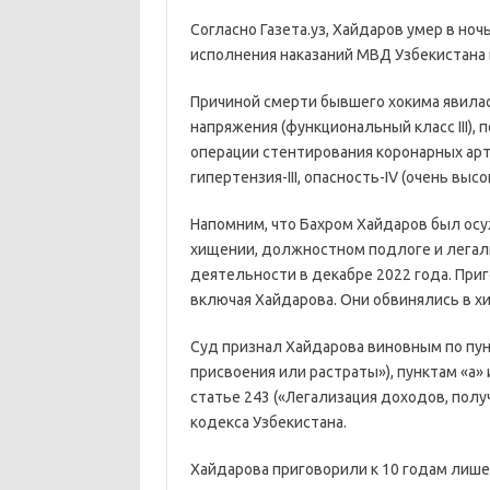
Согласно Газета.уз, Хайдаров умер в но
исполнения наказаний МВД Узбекистана 
Причиной смерти бывшего хокима явилас
напряжения (функциональный класс III),
операции стентирования коронарных арте
гипертензия-III, опасность-IV (очень высок
Напомним, что Бахром Хайдаров был ос
хищении, должностном подлоге и легал
деятельности в декабре 2022 года. Приг
включая Хайдарова. Они обвинялись в х
Суд признал Хайдарова виновным по пунк
присвоения или растраты»), пунктам «а» 
статье 243 («Легализация доходов, пол
кодекса Узбекистана.
Хайдарова приговорили к 10 годам лише