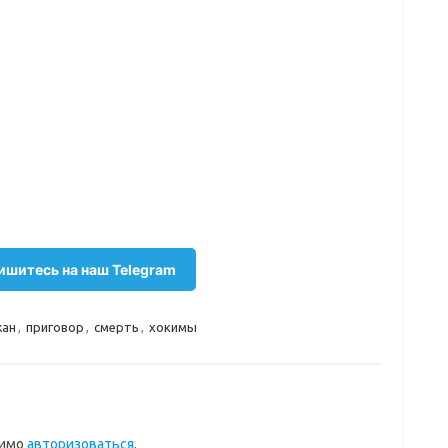
шитесь на наш Telegram
жан
,
приговор
,
смерть
,
хокимы
димо
авторизоваться
.