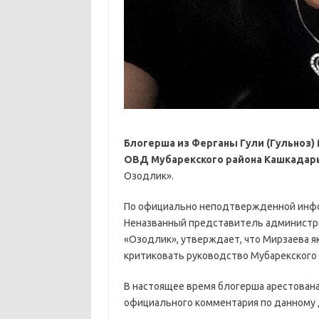
Блогерша из Ферганы Гули (Гульноз
ОВД Мубарекского района Кашкадарь
Озодлик».
По официально неподтвержденной инфо
Неназванный представитель администрац
«Озодлик», утверждает, что Мирзаева як
критиковать руководство Мубарекского
В настоящее время блогерша арестована
официального комментария по данному 