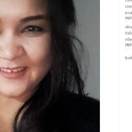
Узб
сою
род
30/0
«Во
Узб
обв
28/0
Во