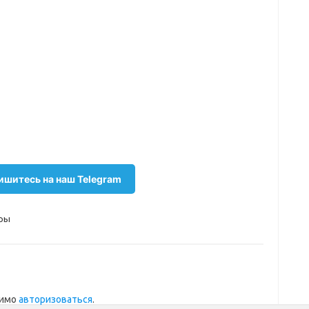
шитесь на наш Telegram
ры
димо
авторизоваться
.