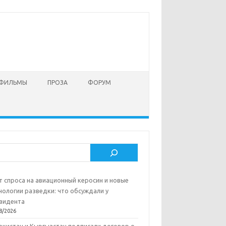
 ФИЛЬМЫ
ПРОЗА
ФОРУМ
ск
т спроса на авиационный керосин и новые
нологии разведки: что обсуждали у
зидента
8/2026