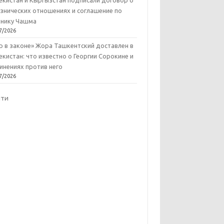
екистан и Кыргызстан подписали договор о
знических отношениях и соглашение по
нику Чашма
7/2026
р в законе» Жора Ташкентский доставлен в
екистан: что известно о Георгии Сорокине и
инениях против него
7/2026
йти