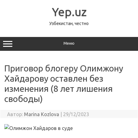
Перейти
к
Yep.uz
содержимому
Узбекистан, честно
Меню
Приговор блогеру Олимжону
Хайдарову оставлен без
изменения (8 лет лишения
свободы)
Автор:
Marina Kozlova
|
29/12/2023