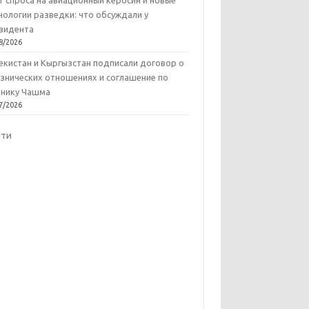
т спроса на авиационный керосин и новые
нологии разведки: что обсуждали у
зидента
8/2026
екистан и Кыргызстан подписали договор о
знических отношениях и соглашение по
нику Чашма
7/2026
йти