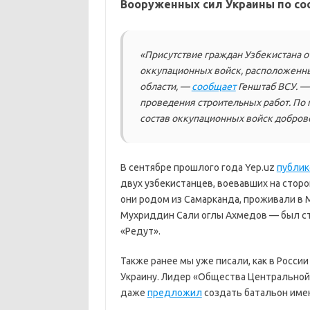
Вооруженных сил Украины по сос
«Присутствие граждан Узбекистана о
оккупационных войск, расположенн
области, —
сообщает
Генштаб ВСУ. —
проведения строительных работ. По 
состав оккупационных войск добров
В сентябре прошлого года Yep.uz
публик
двух узбекистанцев, воевавших на сторон
они родом из Самарканда, проживали в М
Мухриддин Сали оглы Ахмедов — был сту
«Редут».
Также ранее мы уже писали, как в Росси
Украину. Лидер «Общества Центральной
даже
предложил
создать батальон имен