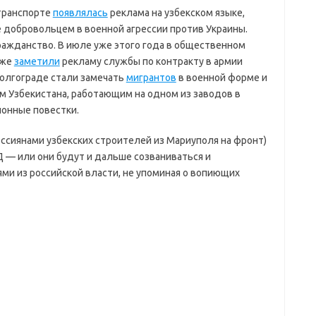
 транспорте
появлялась
реклама на узбекском языке,
 добровольцем в военной агрессии против Украины.
ажданство. В июле уже этого года в общественном
аже
заметили
рекламу службы по контракту в армии
 Волгограде стали замечать
мигрантов
в военной форме и
ам Узбекистана, работающим на одном из заводов в
онные повестки.
оссиянами узбекских строителей из Мариуполя на фронт)
 — или они будут и дальше созваниваться и
ями из российской власти, не упоминая о вопиющих