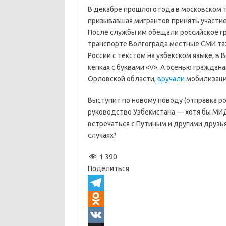
В декабре прошлого года в московском
призывавшая мигрантов принять участие
После службы им обещали российское гр
транспорте Волгограда местные СМИ т
России с текстом на узбекском языке, в
кепках с буквами «V». А осенью граждан
Орловской области,
вручали
мобилизаци
Выступит по новому поводу (отправка р
руководство Узбекистана — хотя бы МИД
встречаться с Путиным и другими друзь
случаях?
1 390
Поделиться
T
e
O