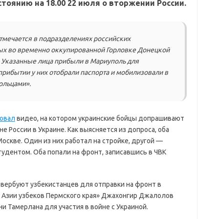
тоянию на 18.00 22 июля о вторжении России.
тмечается в подразделениях российских
ых во временно оккупированной Горловке Донецкой
 Указанные лица прибыли в Мариуполь для
прибытии у них отобрали паспорта и мобилизовали в
ольцами».
овал
видео, на котором украинские бойцы допрашивают
е России в Украине. Как выясняется из допроса, оба
оскве. Один из них работал на стройке, другой —
дентом. Оба попали на фронт, записавшись в ЧВК
и вербуют узбекистанцев для отправки на фронт в
 Азии узбеков Пермского края» Джахонгир Джалолов
и Тамерлана для участия в войне с Украиной.