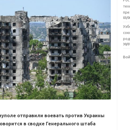
Рос
тех
пре
03/0
Узб
сою
род
30/0
Во
иуполе отправили воевать против Украины
говорится в сводке Генерального штаба