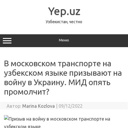
Перейти
к
Yep.uz
содержимому
Узбекистан, честно
Меню
В московском транспорте на
узбекском языке призывают на
войну в Украину. МИД опять
промолчит?
Автор:
Marina Kozlova
|
09/12/2022