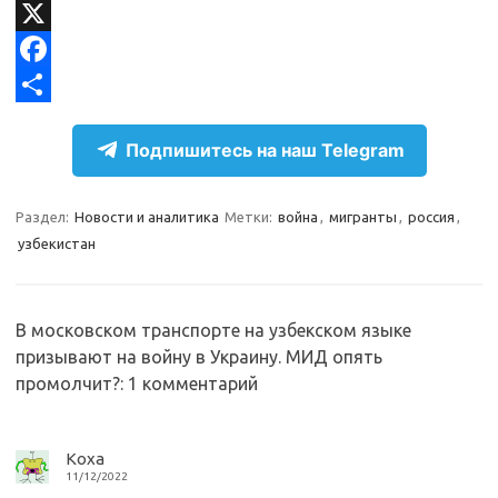
l
d
V
e
n
K
X
g
o
F
r
k
a
О
Подпишитесь на наш Telegram
a
l
c
т
m
a
e
п
Раздел:
Новости и аналитика
Метки:
война
,
мигранты
,
россия
,
s
b
р
узбекистан
s
o
а
n
o
в
В московском транспорте на узбекском языке
i
k
и
призывают на войну в Украину. МИД опять
k
т
промолчит?
: 1 комментарий
i
ь
Коха
11/12/2022