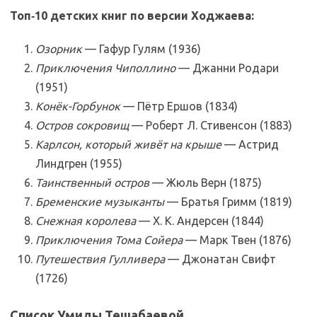
Топ‑10 детских книг по версии Ходжаева:
Озорник
— Гафур Гулям (1936)
Приключения Чиполлино
— Джанни Родари
(1951)
Конёк-Горбунок
— Пётр Ершов (1834)
Остров сокровищ
— Роберт Л. Стивенсон (1883)
Карлсон, который живёт на крыше
— Астрид
Линдгрен (1955)
Таинственный остров
— Жюль Верн (1875)
Бременские музыканты
— Братья Гримм (1819)
Снежная королева
— Х. К. Андерсен (1844)
Приключения Тома Сойера
— Марк Твен (1876)
Путешествия Гулливера
— Джонатан Свифт
(1726)
Список Умиды Тешабаевой