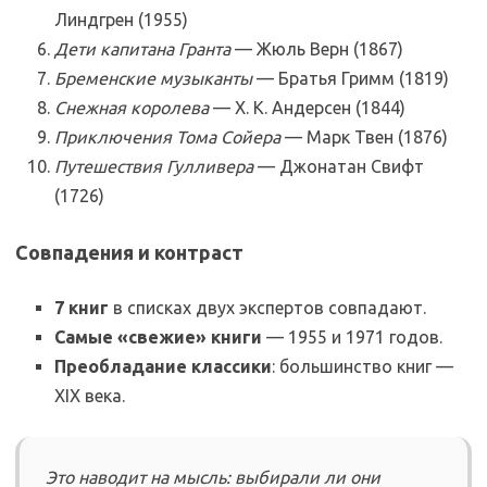
Линдгрен (1955)
Дети капитана Гранта
— Жюль Верн (1867)
Бременские музыканты
— Братья Гримм (1819)
Снежная королева
— Х. К. Андерсен (1844)
Приключения Тома Сойера
— Марк Твен (1876)
Путешествия Гулливера
— Джонатан Свифт
(1726)
Совпадения и контраст
7 книг
в списках двух экспертов совпадают.
Самые «свежие» книги
— 1955 и 1971 годов.
Преобладание классики
: большинство книг —
XIX века.
Это наводит на мысль: выбирали ли они