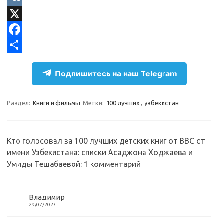
l
d
V
e
n
K
X
g
o
F
r
k
a
О
Подпишитесь на наш Telegram
a
l
c
т
m
a
e
п
Раздел:
Книги и фильмы
Метки:
100 лучших
,
узбекистан
s
b
р
s
o
а
n
o
в
Кто голосовал за 100 лучших детских книг от BBC от
имени Узбекистана: списки Асаджона Ходжаева и
i
k
и
Умиды Тешабаевой
: 1 комментарий
k
т
i
ь
Владимир
29/07/2023