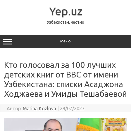
Перейти
к
Yep.uz
содержимому
Узбекистан, честно
Меню
Кто голосовал за 100 лучших
детских книг от BBC от имени
Узбекистана: списки Асаджона
Ходжаева и Умиды Тешабаевой
Автор:
Marina Kozlova
|
29/07/2023