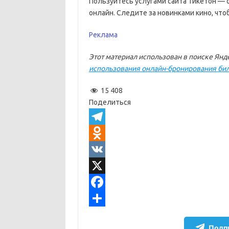
Пользуйтесь услугами сайта Тикетон — 
онлайн. Следите за новинками кино, что
Реклама
Этот материал использован в поиске Янде
использования онлайн-бронирования бил
15 408
Поделиться
T
e
O
l
d
V
e
n
K
X
g
o
F
r
k
a
О
Подпи