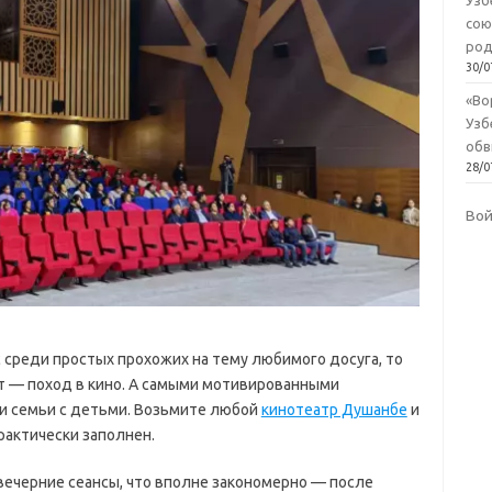
Узб
сою
род
30/0
«Во
Узб
обв
28/0
Во
среди простых прохожих на тему любимого досуга, то
т — поход в кино. А самыми мотивированными
и семьи с детьми. Возьмите любой
кинотеатр Душанбе
и
рактически заполнен.
вечерние сеансы, что вполне закономерно — после