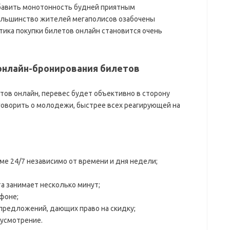
збавить монотонность будней приятным
ольшинство жителей мегаполисов озабочены
тика покупки билетов онлайн становится очень
онлайн-бронирования билетов
тов онлайн, перевес будет объективно в сторону
говорить о молодежи, быстрее всех реагирующей на
е 24/7 независимо от времени и дня недели;
а занимает несколько минут;
фоне;
предложений, дающих право на скидку;
 усмотрение.