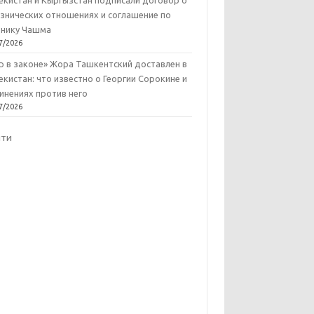
екистан и Кыргызстан подписали договор о
знических отношениях и соглашение по
нику Чашма
7/2026
р в законе» Жора Ташкентский доставлен в
екистан: что известно о Георгии Сорокине и
инениях против него
7/2026
йти