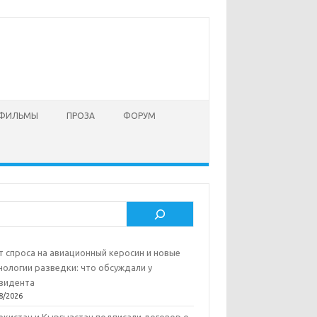
 ФИЛЬМЫ
ПРОЗА
ФОРУМ
ск
т спроса на авиационный керосин и новые
нологии разведки: что обсуждали у
зидента
8/2026