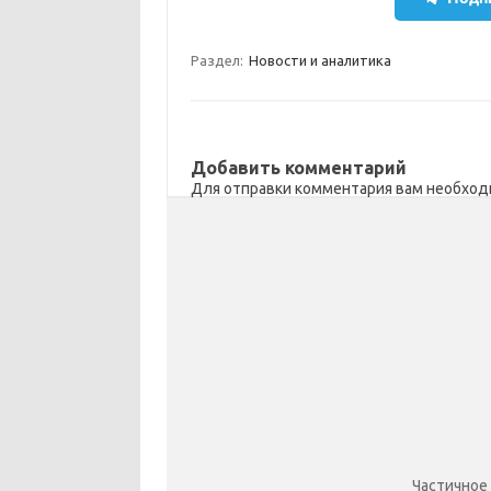
a
l
c
т
m
a
e
п
Раздел:
Новости и аналитика
s
b
р
s
o
а
n
o
в
Добавить комментарий
i
k
и
Для отправки комментария вам необхо
k
т
i
ь
Частичное