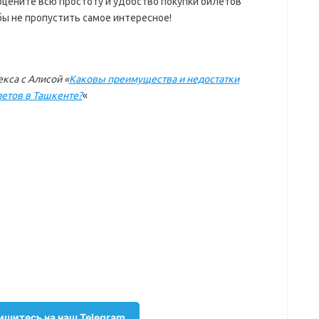
оцените всю простоту и удобство покупки билетов
бы не пропустить самое интересное!
кса с Алисой «
Каковы преимущества и недостатки
етов в Ташкенте?
«
шитесь на наш Telegram