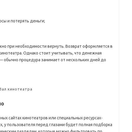
сы и потерять деньги;
жно при необходимости вернуть. Возврат оформляется в
кинотеатра. Однако стоит учитывать, что денежная
 — обычно процедура занимает от нескольких дней до
Зал кинотеатра
но
ных сайтах кинотеатров или специальных ресурсах-
ых, у пользователя перед глазами будет полная подборка
ическим разделам, которые можно фильтровать по