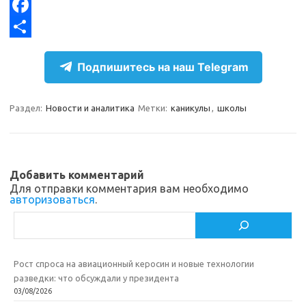
e
n
K
X
g
o
F
r
k
a
О
Подпишитесь на наш Telegram
a
l
c
т
m
a
e
п
Раздел:
Новости и аналитика
Метки:
каникулы
,
школы
s
b
р
s
o
а
n
o
в
Добавить комментарий
i
k
и
Для отправки комментария вам необходимо
авторизоваться
.
k
т
Поиск
i
ь
Рост спроса на авиационный керосин и новые технологии
разведки: что обсуждали у президента
03/08/2026