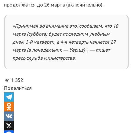
продолжатся до 26 марта (включительно).
«Принимая во внимание это, сообщаем, что 18
марта (суббота) будет последним учебным
днем 3-й четверти, а 4-я четверть начнется 27
марта (в понедельник — Yep.uz)», — пишет
пресс-служба министерства.
1 352
Поделиться
T
e
O
l
d
V