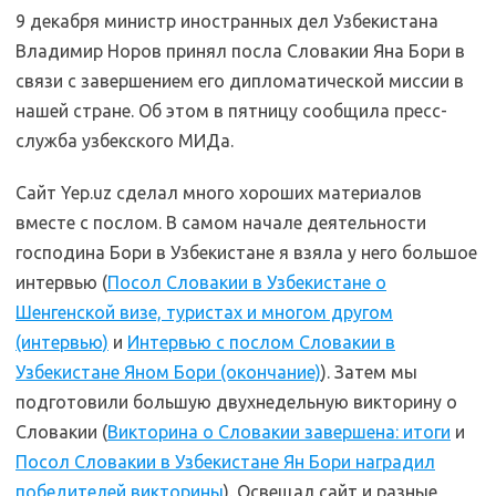
9 декабря министр иностранных дел Узбекистана
Владимир Норов принял посла Словакии Яна Бори в
связи с завершением его дипломатической миссии в
нашей стране. Об этом в пятницу сообщила пресс-
служба узбекского МИДа.
Сайт Yep.uz сделал много хороших материалов
вместе с послом. В самом начале деятельности
господина Бори в Узбекистане я взяла у него большое
интервью (
Посол Словакии в Узбекистане о
Шенгенской визе, туристах и многом другом
(интервью)
и
Интервью с послом Словакии в
Узбекистане Яном Бори (окончание)
). Затем мы
подготовили большую двухнедельную викторину о
Словакии (
Викторина о Словакии завершена: итоги
и
Посол Словакии в Узбекистане Ян Бори наградил
победителей викторины
). Освещал сайт и разные