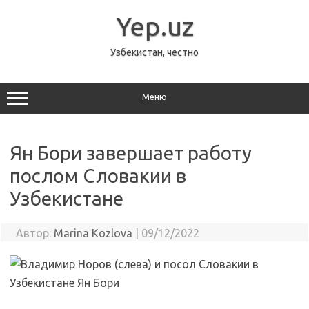
Перейти
к
Yep.uz
содержимому
Узбекистан, честно
Меню
Ян Бори завершает работу
послом Словакии в
Узбекистане
Автор:
Marina Kozlova
|
09/12/2022