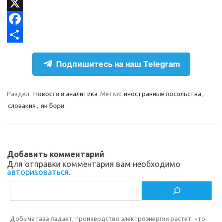
l
d
V
e
n
K
X
g
o
F
r
k
a
О
Подпишитесь на наш Telegram
a
l
c
т
m
a
e
п
Раздел:
Новости и аналитика
Метки:
иностранные посольства
,
s
b
р
словакия
,
ян бори
s
o
а
n
o
в
i
k
и
Добавить комментарий
k
т
Для отправки комментария вам необходимо
авторизоваться
.
i
ь
Поиск
Добыча газа падает, производство электроэнергии растет: что