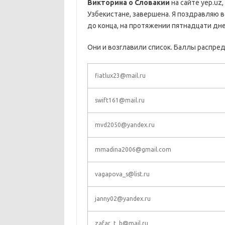
Викторина о Словакии
на сайте yep.uz
Узбекистане, завершена. Я поздравляю в
до конца, на протяжении пятнадцати дне
Они и возглавили список. Баллы распр
fiatlux23@mail.ru
swift161@mail.ru
mvd2050@yandex.ru
mmadina2006@gmail.com
vagapova_s@list.ru
janny02@yandex.ru
zafar_t_b@mail.ru