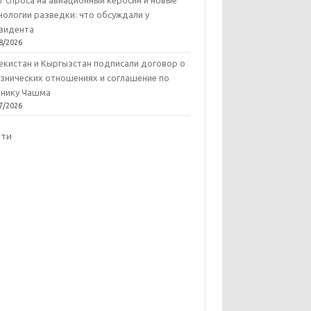
т спроса на авиационный керосин и новые
нологии разведки: что обсуждали у
зидента
8/2026
екистан и Кыргызстан подписали договор о
знических отношениях и соглашение по
нику Чашма
7/2026
йти