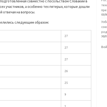
Рос
, подготовленная совместно с посольством Словакии в
тех
сех участников, а особенно тех пятерых, которые дошли
пре
й отвечая на вопросы.
03/0
Узб
еделились следующим образом:
сою
род
27
30/0
Во
27
27
26
25
9
1