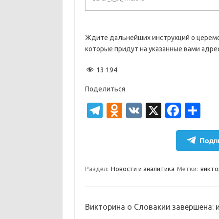
Ждите дальнейших инструкций о церемо
которые придут на указанные вами адре
13 194
Поделиться
T
O
V
X
Fa
О
el
d
K
c
т
e
n
e
п
Подпи
gr
o
b
р
a
kl
o
а
Раздел:
Новости и аналитика
Метки:
викто
m
as
o
в
sn
k
и
Викторина о Словакии завершена: 