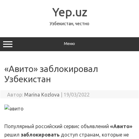
Перейти
к
Yep.uz
содержимому
Узбекистан, честно
Меню
«Авито» заблокировал
Узбекистан
Автор:
Marina Kozlova
|
19/03/2022
Популярный российский сервис объявлений
«Авито»
решил
заблокировать
доступ странам, которые не