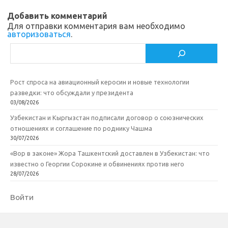
n
o
в
Добавить комментарий
i
k
и
Для отправки комментария вам необходимо
авторизоваться
.
k
т
Поиск
i
ь
Рост спроса на авиационный керосин и новые технологии
разведки: что обсуждали у президента
03/08/2026
Узбекистан и Кыргызстан подписали договор о союзнических
отношениях и соглашение по роднику Чашма
30/07/2026
«Вор в законе» Жора Ташкентский доставлен в Узбекистан: что
известно о Георгии Сорокине и обвинениях против него
28/07/2026
Войти